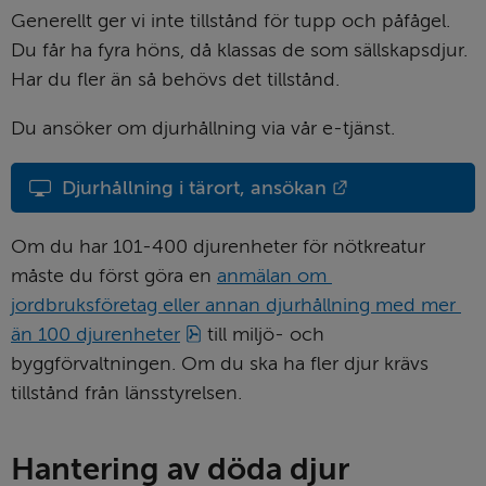
Generellt ger vi inte tillstånd för tupp och påfågel. 
Du får ha fyra höns, då klassas de som sällskapsdjur. 
Har du fler än så behövs det tillstånd.
Du ansöker om djurhållning via vår e-tjänst.
Länk till annan
Djurhållning i tärort, ansökan
Om du har 101-400 djurenheter för nötkreatur 
måste du först göra en 
anmälan om 
jordbruksföretag eller annan djurhållning med mer 
pdf, 313 kB.
än 100 djurenheter
 till miljö- och 
byggförvaltningen. Om du ska ha fler djur krävs 
tillstånd från länsstyrelsen.
Hantering av döda djur