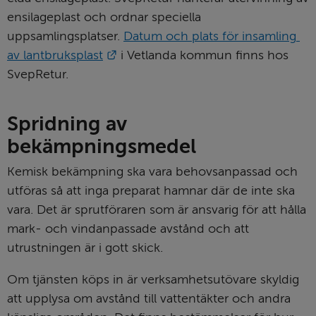
ensilageplast och ordnar speciella 
uppsamlingsplatser. 
Datum och plats för insamling 
Länk till annan webbplats.
av lantbruksplast
 i Vetlanda kommun finns hos 
SvepRetur.
Spridning av 
bekämpningsmedel
Kemisk bekämpning ska vara behovs­anpassad och 
utföras så att inga preparat hamnar där de inte ska 
vara. Det är sprutföraren som är ansvarig för att hålla 
mark- och vindanpassade avstånd och att 
utrustningen är i gott skick.
Om tjänsten köps in är verksamhetsutövare skyldig 
att upplysa om avstånd till vattentäkter och andra 