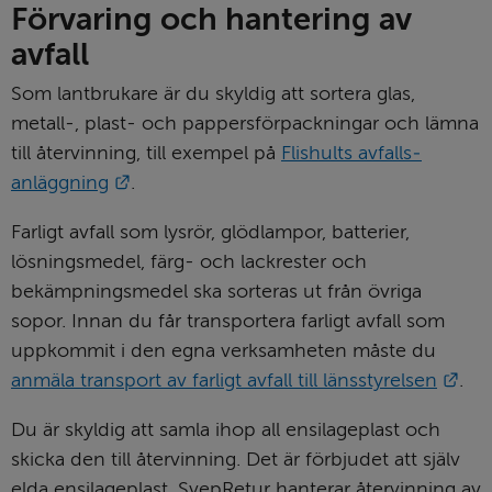
Förvaring och hantering av 
avfall
Som lantbrukare är du skyldig att sortera glas, 
metall-, plast- och pappers­förpackningar och lämna 
till återvinning, till exempel på 
Flishults avfalls­
Länk till annan webbplats.
anläggning
.
Farligt avfall som lysrör, glödlampor, batterier, 
lösningsmedel, färg- och lackrester och 
bekämpningsmedel ska sorteras ut från övriga 
sopor. Innan du får transportera farligt avfall som 
uppkommit i den egna verksamheten måste du 
Län
anmäla transport av farligt avfall till länsstyrelsen
.
Du är skyldig att samla ihop all ensilageplast och 
skicka den till återvinning. Det är förbjudet att själv 
elda ensilageplast. SvepRetur hanterar återvinning av 