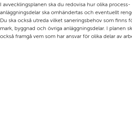
I avvecklings­planen ska du redovisa hur olika process- e
anläggnings­delar ska omhändertas och eventuellt rengö
Du ska också utreda vilket sanerings­behov som finns fö
mark, byggnad och övriga anläggnings­delar. I planen sk
också framgå vem som har ansvar för olika delar av arb