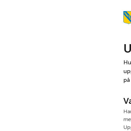
U
Hu
up
på
V
Har
med
Up