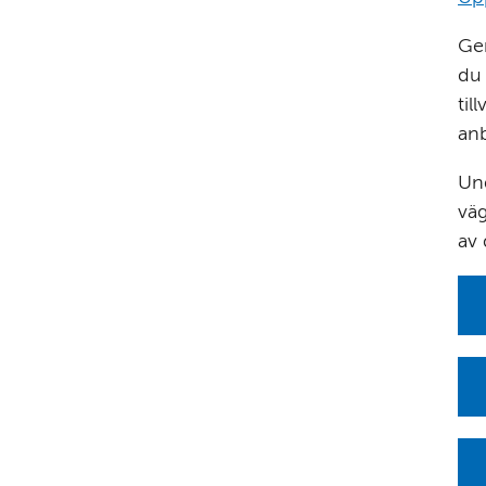
Gen
du
til
an
Und
väg
av 