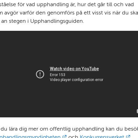
ståelse för vad upphandling är, hur det går till och vad 
 avgör varför den genomförs på ett visst vis när du ska 
 an stegen i Upphandlingsguiden.
Länk till annan webbplats.
Län
phandlingsmyndigheten
 och 
Konkurrensverket
.