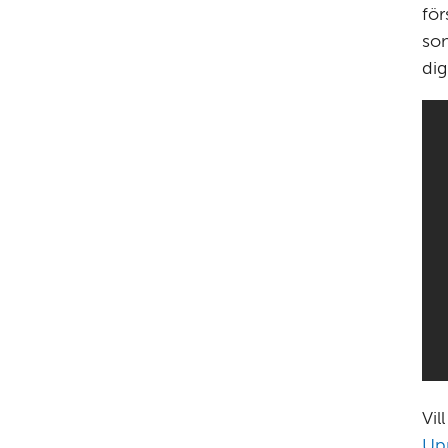
för
som
dig
Up