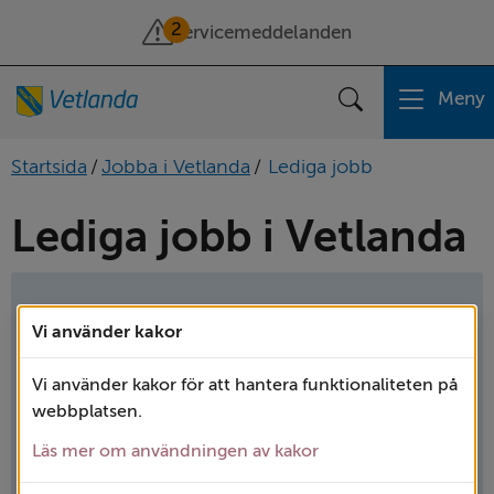
2
Servicemeddelanden
Meny
Sök
Startsida
/
Jobba i Vetlanda
/
Lediga jobb
Lediga jobb i Vetlanda
Vi använder kakor
Vad är du intresserad av?
Vi använder kakor för att hantera funktionaliteten på
webbplatsen.
Sök
Läs mer om användningen av kakor
yrkesområden