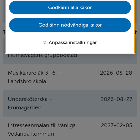
Godkänn alla kakor
Godkänn nödvändiga kakor
Tjänst
Ansök senast
Anpassa inställningar
Stödassistent –
2026-08-28
Humlevägens gruppbostad
Musiklärare åk 3–6 –
2026-08-28
Landsbro skola
Undersköterska –
2026-08-27
Emmagården
Intresseanmälan till vänliga
2027-02-05
Vetlanda kommun