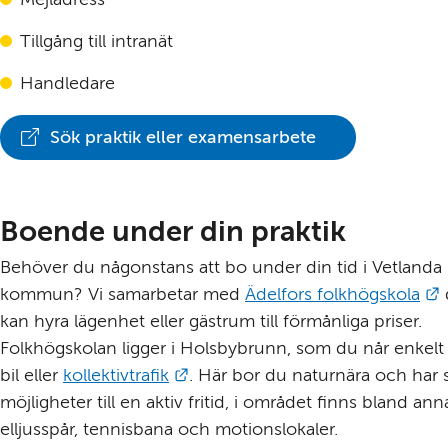
Tillgång till intranät
Handledare
Sök praktik eller examensarbete
(Länk
till
annan
webbplats)
Boende under din praktik
Behöver du någonstans att bo under din tid i Vetlanda 
L
kommun? Vi samarbetar med 
Ädelfors folkhögskola
 
kan hyra lägenhet eller gästrum till förmånliga priser. 
Folkhögskolan ligger i Holsbybrunn, som du når enkelt
Länk till annan webbplats.
bil eller 
kollektivtrafik
. Här bor du naturnära och har s
möjligheter till en aktiv fritid, i området finns bland anna
elljusspår, tennisbana och motionslokaler.