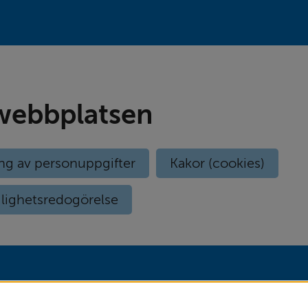
ebbplatsen
ng av personuppgifter
Kakor (cookies)
glighetsredogörelse