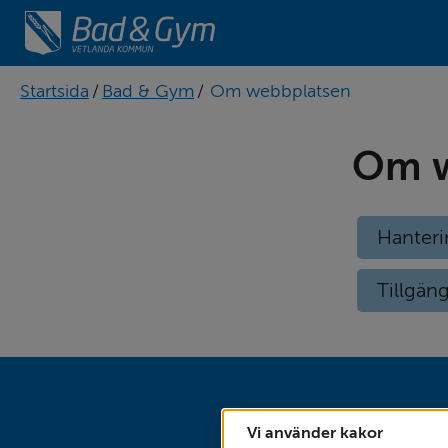
Startsida
/
Bad & Gym
/
Om webbplatsen
Om w
Hanteri
Tillgän
Vi använder kakor