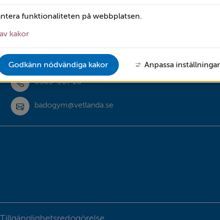
antera funktionaliteten på webbplatsen.
Myresjö simhall
av kakor
Vetlandavägen 12, Myresjö
Godkänn nödvändiga kakor
Anpassa inställningar
0383‑967 23
badogym@vetlanda.se
bbplats.
bbplats.
Tillgänglighetsredogörelse