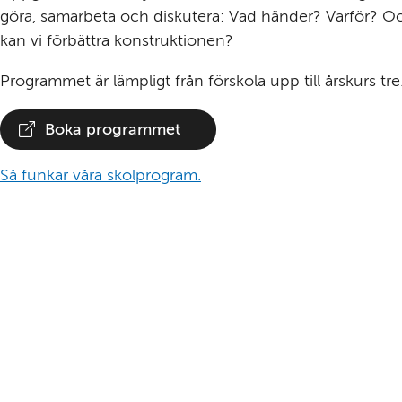
göra, samarbeta och diskutera: Vad händer? Varför? Oc
kan vi förbättra konstruktionen?
Programmet är lämpligt från förskola upp till årskurs tre
Boka programmet
(Länk
till
Så funkar våra skolprogram.
annan
webbplats)