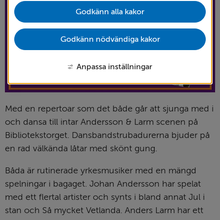
Godkänn alla kakor
Godkänn nödvändiga kakor
Anpassa inställningar
Med en repertoar som det både går att sjunga med i 
och dansa till intar Andersson & Larm scenen på 
Bibliotekstorget. Dansbandstrubadurerna bjuder på 
en rad välkända låtar med skönt gung.
Båda är rutinerade yrkesmusiker med en mängd 
spelningar i bagaget. Johan Andersson har spelat 
med ett flertal artister och synts i bland annat Jul i 
stan och Så mycket Vetlanda. Anders Larm har ett 