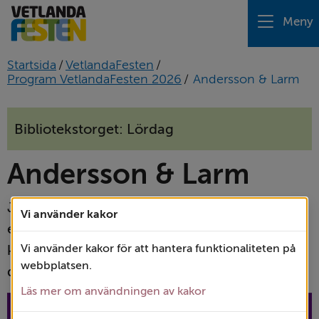
Meny
Startsida
/
VetlandaFesten
/
Program VetlandaFesten 2026
/
Andersson & Larm
Bibliotekstorget: Lördag
Andersson & Larm
Johan Andersson och Anders Larm har båda 
Vi använder kakor
en gedigen bakgrund som yrkesmusiker. Nu 
kommer de till VelandaFesten som 
Vi använder kakor för att hantera funktionaliteten på
webbplatsen.
dansbandstrubadurerna Andersson & Larm.
Läs mer om användningen av kakor