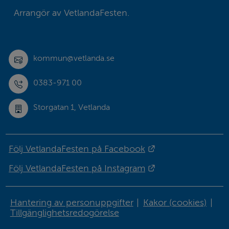
Arrangör av VetlandaFesten.
kommun@vetlanda.se
0383-971 00
Storgatan 1, Vetlanda
Länk till annan w
Följ VetlandaFesten på Facebook
Länk till annan w
Följ VetlandaFesten på Instagram
Hantering av personuppgifter
|
Kakor (cookies)
|
Tillgänglighetsredogörelse