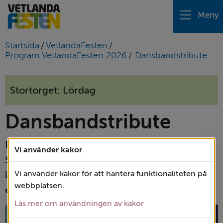
Meny
Startsida
/
VetlandaFesten
/
Program VetlandaFesten 2026
/
Dansbandstribute
Stortorget: Lördag
Dansbandstribute
På VetlandaFestens årliga Tribute på 
Vi använder kakor
Stortorgscenen hyllas svenska musikikoner av 
lokala sångare och musiker. Årets Tribute är 
Vi använder kakor för att hantera funktionaliteten på
webbplatsen.
en dansbandshyllning.
Läs mer om användningen av kakor