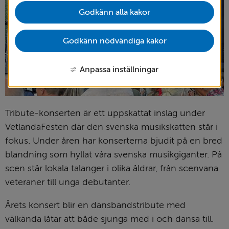
Godkänn alla kakor
Godkänn nödvändiga kakor
Anpassa inställningar
Tribute-konserten är ett uppskattat inslag under 
VetlandaFesten där den svenska musikskatten står i 
fokus. Under åren har konserterna bjudit på en bred 
blandning som hyllat våra svenska musikgiganter. På 
scen står lokala talanger i olika åldrar, från scenvana 
veteraner till unga debutanter.
Årets konsert blir en dansbandstribute med 
välkända låtar att både sjunga med i och dansa till.