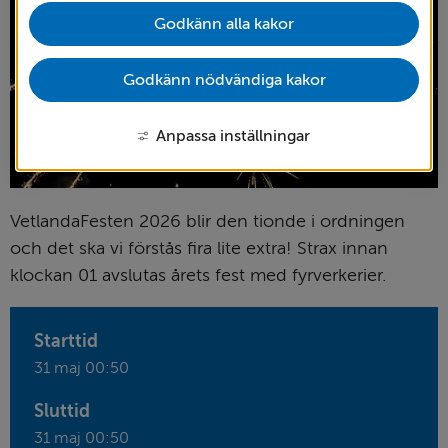
Godkänn alla kakor
Godkänn nödvändiga kakor
Anpassa inställningar
VetlandaFesten 2026 blir den tionde i ordningen 
och det ska vi förstås fira lite extra! Strax innan 
klockan 01 avslutas årets fest med fyrverkerier.
Starttid
31 maj 00:50
Sluttid
31 maj 00:50