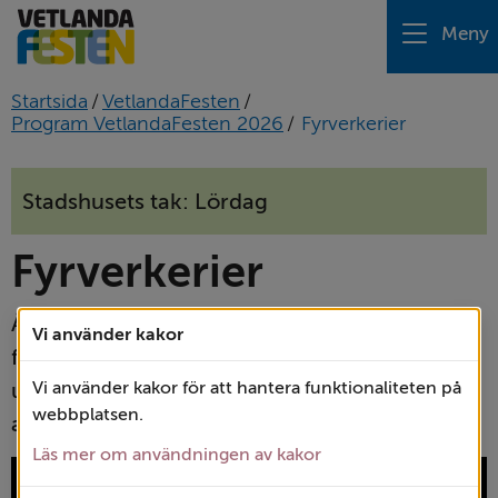
Meny
Startsida
/
VetlandaFesten
/
Program VetlandaFesten 2026
/
Fyrverkerier
Stadshusets tak: Lördag
Fyrverkerier
Årets fest avslutas med ett pampigt fyrverkeri 
Vi använder kakor
från stadshustaket. Ett sätt att 
uppmärksamma att VetlandaFesten i år 
Vi använder kakor för att hantera funktionaliteten på
webbplatsen.
arrangeras för tionde gången!
Läs mer om användningen av kakor