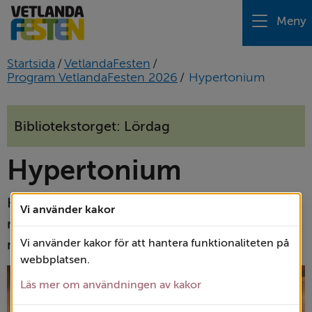
Meny
Startsida
/
VetlandaFesten
/
Program VetlandaFesten 2026
/
Hypertonium
Bibliotekstorget: Lördag
Hypertonium
Hypertonium bjuder på hårdrock och 
Vi använder kakor
rock'n'roll och blandar covers med eget 
material.
Vi använder kakor för att hantera funktionaliteten på
webbplatsen.
Läs mer om användningen av kakor