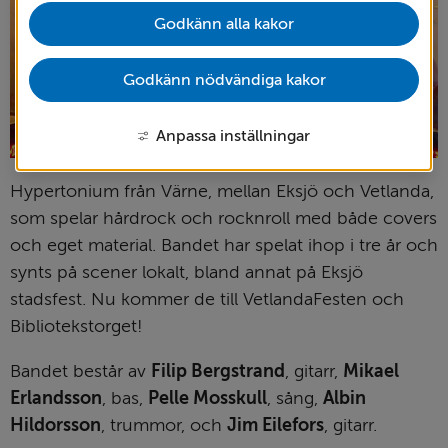
Godkänn alla kakor
Godkänn nödvändiga kakor
Anpassa inställningar
Hypertonium från Värne, mellan Eksjö och Vetlanda, 
som spelar hårdrock och rocknroll med både covers 
och eget material. Bandet har spelat ihop i tre år och 
synts på scener lokalt, bland annat på Eksjö 
stadsfest. Nu kommer de till VetlandaFesten och 
Bibliotekstorget!
Bandet består av 
Filip Bergstrand
, gitarr, 
Mikael 
Erlandsson
, bas, 
Pelle Mosskull
, sång, 
Albin 
Hildorsson
, trummor, och 
Jim Eilefors
, gitarr.