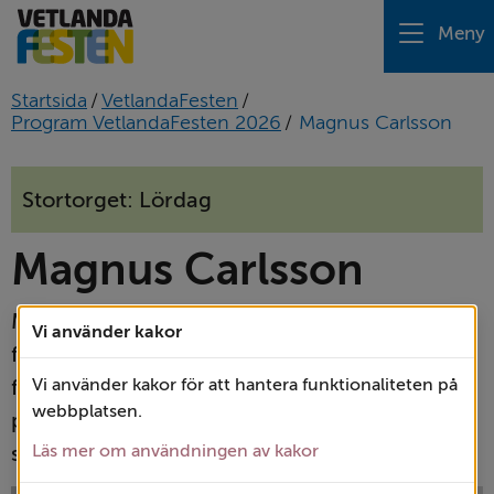
Meny
Startsida
/
VetlandaFesten
/
Program VetlandaFesten 2026
/
Magnus Carlsson
Stortorget: Lördag
Magnus Carlsson
Magnus Carlsson startade sin bana som 
Vi använder kakor
framgångsrik frontfigur i bandet Barbados, 
fortsatte vidare till en internationell karriär i 
Vi använder kakor för att hantera funktionaliteten på
webbplatsen.
popgruppen Alcazar och är numera en hyllad 
soloartist.
Läs mer om användningen av kakor