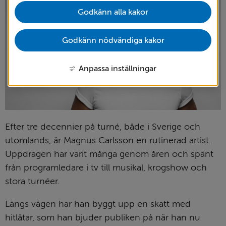
Godkänn alla kakor
Godkänn nödvändiga kakor
Anpassa inställningar
Efter tre decennier på turné, både i Sverige och 
utomlands, är Magnus Carlsson en rutinerad artist. 
Uppdragen har varit många genom åren och spänt 
från programledare i tv till musikal, krogshow och 
stora turnéer.
Längs vägen har han byggt upp en skatt med 
hitlåtar, som han bjuder publiken på när han nu 