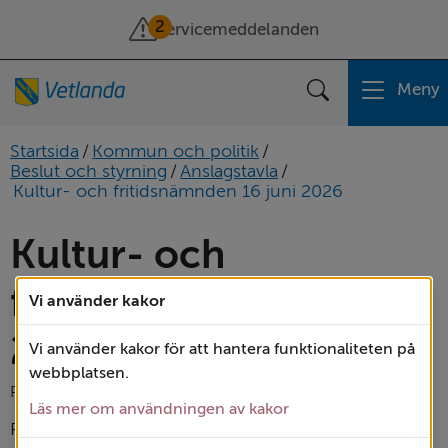
2
Servicemeddelanden
Meny
Sök
Startsida
/
Kommun och politik
/
Beslut och styrning
/
Anslagstavla
/
Kultur- och fritidsnämnden 16 juni 2026
Kultur- och 
fritidsnämnden 16 juni 
Vi använder kakor
2026
Vi använder kakor för att hantera funktionaliteten på
webbplatsen.
Publicerad: 
24 juni 2026
Läs mer om användningen av kakor
Protokollet är justerat.