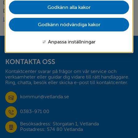
Datum när protokollet publiceras: 24 juni 2026
Godkänn alla kakor
Datum när anslaget tas bort: 15 juli 2026
pdf, 528 kB.
Läs protokollet
Godkänn nödvändiga kakor
Anpassa inställningar
Sidfot
KONTAKTA OSS
Kontaktcenter svarar på frågor om vår service och 
verksamheter eller guidar dig vidare till rätt handläggare. 
Ring, chatta, besök eller skicka e-post till kontaktcenter.
kommun@vetlanda.se
0383-971 00
Besöksadress: Storgatan 1, Vetlanda
Postadress: 574 80 Vetlanda