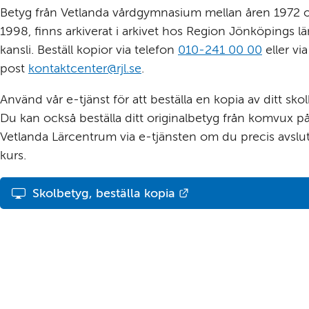
Betyg från Vetlanda vårdgymnasium mellan åren 1972 o
1998, finns arkiverat i arkivet hos Region Jönköpings lä
kansli. Beställ kopior via telefon 
010-241 00 00
 eller vi
post 
kontaktcenter@rjl.se
.
Använd vår e-tjänst för att beställa en kopia av ditt skol
Du kan också beställa ditt originalbetyg från komvux på
Vetlanda Lärcentrum via e-tjänsten om du precis avslut
kurs.
Länk till annan webb
Skolbetyg, beställa kopia