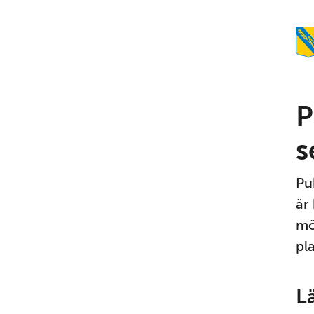
P
s
Pu
är
mö
pl
L