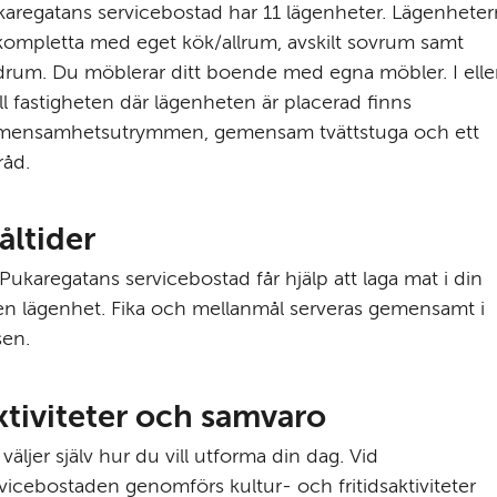
aregatans servicebostad har 11 lägenheter. Lägenheter
kompletta med eget kök/allrum, avskilt sovrum samt 
rum. Du möblerar ditt boende med egna möbler. I eller
ill fastigheten där lägenheten är placerad finns 
mensamhetsutrymmen, gemensam tvättstuga och ett 
råd.
åltider
Pukaregatans servicebostad får hjälp att laga mat i din 
n lägenhet. Fika och mellanmål serveras gemensamt i 
sen.
ktiviteter och samvaro
väljer själv hur du vill utforma din dag. Vid 
vicebostaden genomförs kultur- och fritidsaktiviteter 