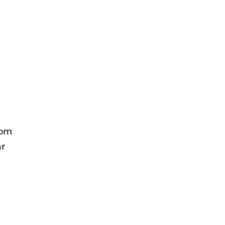
om 
r 