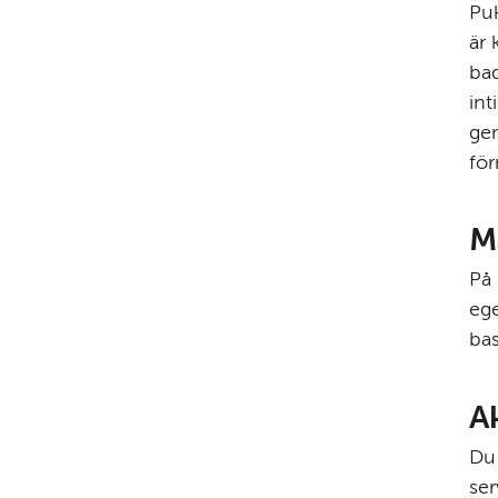
Puk
är 
bad
int
ge
för
M
På 
ege
ba
A
Du 
ser