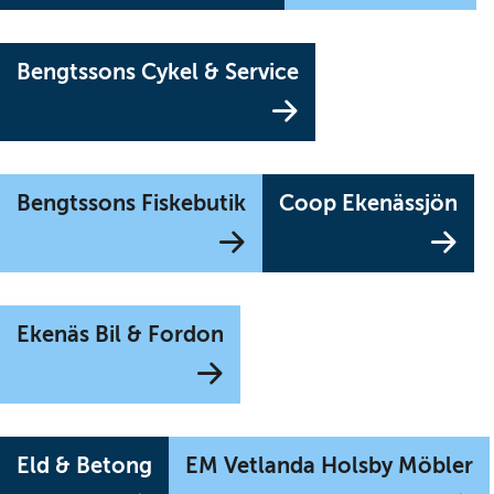
webbplats)
web
(Länk
Bengtssons Cykel & Service
till
annan
webbplats)
(Länk
(Lä
Bengtssons Fiskebutik
Coop Ekenässjön
till
till
annan
an
webbplats)
web
(Länk
Ekenäs Bil & Fordon
till
annan
webbplats)
(Länk
(
Eld & Betong
EM Vetlanda Holsby Möbler
till
til