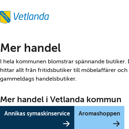
Mer handel
I hela kommunen blomstrar spännande butiker. 
hittar allt från fritidsbutiker till möbelaffärer och 
gammeldags handelsbutiker.
Mer handel i Vetlanda kommun
(Länk
(Lä
Annikas symaskinservice
Aromashoppen
till
till
annan
an