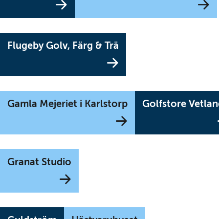
annan
a
webbplats)
w
(Länk
Flugeby Golv, Färg & Trä
till
annan
webbplats)
Gamla Mejeriet i Karlstorp
Golfstore Vetla
(Länk
Granat Studio
till
annan
webbplats)