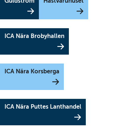
(Länk
(Länk
Guldström
Hästvaruhuset
till
till
annan
annan
webbplats)
webbplats)
(Länk
ICA Nära Brobyhallen
till
annan
webbplats)
(Länk
ICA Nära Korsberga
till
annan
webbplats)
(Länk
ICA Nära Puttes Lanthandel
till
annan
webbplats)