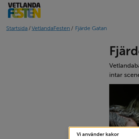
Startsida
/
VetlandaFesten
/
Fjärde Gatan
Fjär
Vetlandaba
intar scen
Vi använder kakor