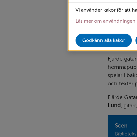
Vi använder kakor för att h
Läs mer om användningen 
Godkänn alla kakor
Fjärde gatan
hemmapublik
spelar i bak
och texter 
Fjärde Gatan
Lund
, gitarr,
Scen
Biblioteks