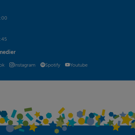
:00
:45
medier
annan webbplats
Länk till annan webbplats
Länk till annan webbplats
Länk till annan webbplats
ok
Instagram
Spotify
Youtube