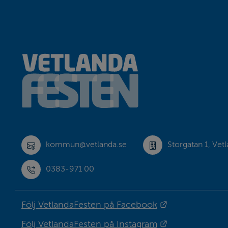
Sidfot
kommun@vetlanda.se
Storgatan 1, Vet
0383-971 00
Länk till anna
Följ VetlandaFesten på Facebook
Länk till anna
Följ VetlandaFesten på Instagram