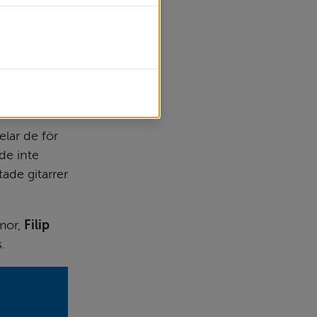
lar de för 
e inte 
ade gitarrer 
mor, 
Filip 
s.