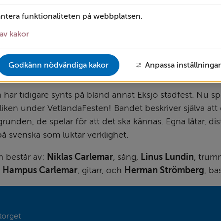
antera funktionaliteten på webbplatsen.
av kakor
Godkänn nödvändiga kakor
Anpassa inställningar
 har tidigare synts på bland annat Eksjö stadfest. Nu spe
en under VetlandaFesten! Bandet beskriver själva att d
grunden, de spelar för att det ska kännas. Egna låtar, dist
på svenska som luktar verklighet. 
 består av: 
Niklas Carlemar
, sång, 
Linus Lundin
, trum
 
Hampus Carlemar
, gitarr, och 
Herman Strömberg
, ba
torget