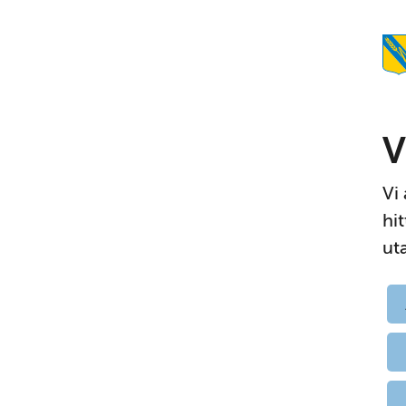
V
Vi
hi
ut