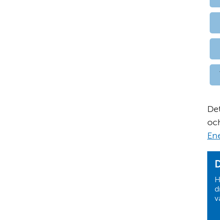
Det
och
Ene
D
H
d
v