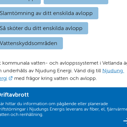
Slamtömning av ditt enskilda avlopp
Så sköter du ditt enskilda avlopp
Vattenskyddsområden
 kommunala vatten- och avloppssystemet i Vetlanda äg
 underhålls av Njudung Energi. Vänd dig till 
Njudung 
Länk till annan webbplats.
rgi
 med frågor kring vatten och avlopp.
(Länk
riftavbrott
till
är hittar du information om pågående eller planerade
annan
riftstörningar i Njudungs Energis leverans av fiber, el, fjärrvärm
webbplats)
atten och renhållning.