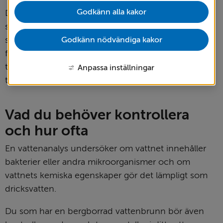
Godkänn alla kakor
Det är upp till fastighetsägaren att se till att vattnet 
som dricks är tjänligt och utan fara. Foster och 
småbarn är extra känsliga för vissa ämnen som kan 
Godkänn nödvändiga kakor
finnas i dricksvatten, exempelvis fluorid eller 
tungmetaller. Höga halter av vissa metaller kan leda 
Anpassa inställningar
till fördröjd utveckling eller beteendestörningar.
Vad du behöver kontrollera 
och hur ofta
En vattenanalys undersöker om vattnet innehåller 
bakterier eller andra mikroorganismer och om 
vattnets kemiska egenskaper gör det lämpligt som 
dricksvatten.
Du som har en bergborrad vattenbrunn bör även 