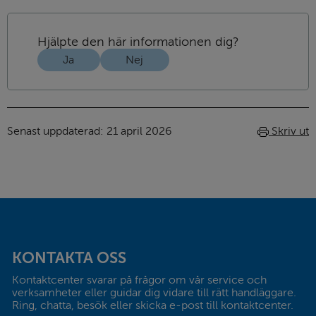
Hjälpte den här informationen dig?
Ja
Nej
Senast uppdaterad: 
21 april 2026
Skriv ut
Sidfot
KONTAKTA OSS
Kontaktcenter svarar på frågor om vår service och 
verksamheter eller guidar dig vidare till rätt handläggare. 
Ring, chatta, besök eller skicka e-post till kontaktcenter.