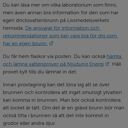
Du kan läsa mer om vilka laboratorium som finns, 
men även annan bra information för den som har 
egen dricksvattenbrunn på Livsmedelsverkets 
hemsida. 
De ansvarar för information och 
rekommendationer som kan vara bra för dig som 
Länk till annan webbplats.
har en egen brunn.
Du får hem flaskor via posten. Du kan också 
hämta 
Länk til
och lämna vattenprover på Njudung Energi
. Håll 
provet kylt tills du lämnat in det.
Innan provtagning kan det löna sig att se över 
brunnen och kontrollera att inget smutsigt ytvatten 
kan komma in brunnen. Man bör också kontrollera 
att locket är tätt. Om det är en grävd brunn bör man 
också titta i brunnen så att det inte kommit in 
grodor eller andra djur.