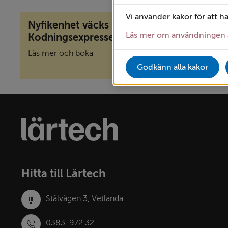
Vi använder kakor för att h
Nyfikenhet väcks med
Läs mer om användningen 
Kodningsexpressen
Läs mer och boka
Godkänn alla kakor
Sidfot
Lärtechs
logotyp
–
länk
till
startsidan
Hitta till Lärtech
Stålvägen 3, Vetlanda
0383‑972 32