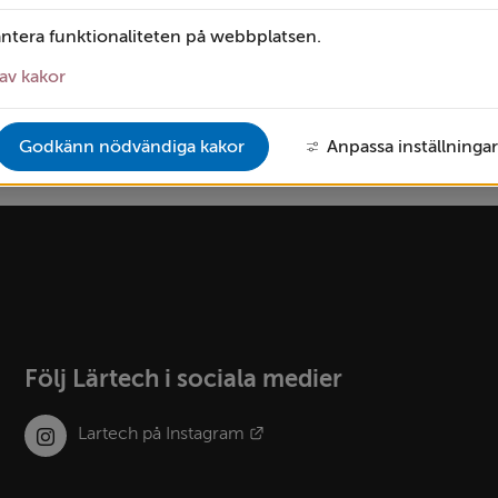
antera funktionaliteten på webbplatsen.
av kakor
Godkänn nödvändiga kakor
Anpassa inställningar
Följ Lärtech i sociala medier
Länk till annan webbplats.
Lartech på Instagram