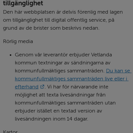
tillgänglighet
Den här webbplatsen är delvis förenlig med lagen 
om tillgänglighet till digital offentlig service, på 
grund av de brister som beskrivs nedan.
Rörlig media
Genom vår leverantör erbjuder Vetlanda 
kommun textningar av sändningarna av 
kommunfullmäktiges sammanträden. 
Du kan se 
kommunfullmäktiges sammanträden live eller i 
Länk till annan webbplats.
efterhand
. Vi har för närvarande inte 
möjlighet att texta livesändningar från 
kommunfullmäktiges sammanträden utan 
erbjuder istället en textad version av 
livesändningen inom 14 dagar.
Kartor