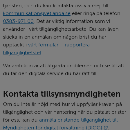
tjänsten, och du kan kontakta oss via mejl till 
kommunikation@vetlanda.se
 eller ringa på telefon 
0383‑971 00
. Det är viktig information som vi 
använder i vårt tillgänglighetsarbete. Du kan även 
skicka in en anmälan om någon brist du har 
upptäckt i 
vårt formulär – rapportera 
tillgänglighetsfel
.
Vår ambition är att åtgärda problemen och se till att 
du får den digitala service du har rätt till.
Kontakta tillsynsmyndigheten
Om du inte är nöjd med hur vi uppfyller kraven på 
tillgänglighet och vår hantering när du påtalat brister 
för oss, kan du 
anmäla bristande tillgänglighet till 
Länk till
Myndigheten för digital förvaltning (DIGG)
.