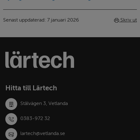
Senast uppdaterad: 
7 januari 2026
Skriv ut
Sidfot
Lärtechs
logotyp
–
länk
till
startsidan
Hitta till Lärtech
Stålvägen 3, Vetlanda
0383‑972 32
lartech@vetlanda.se