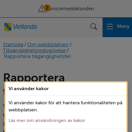
2
Servicemeddelanden
Meny
Sök
Startsida
/
Om webbplatsen
/
Tillgänglighetsredogörelse
/
Rapportera tillgänglighetsfel
Rapportera 
tillgänglighetsfel
Vi använder kakor
Vi använder kakor för att hantera funktionaliteten på
Vetlanda kommun står bakom den här 
webbplatsen.
webbplatsen. Vi vill att så många som möjligt 
Läs mer om användningen av kakor
ska kunna använda vår webbplats och de 