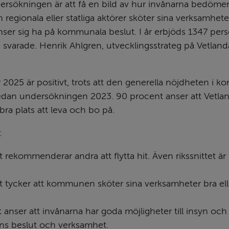
rsökningen är att få en bild av hur invånarna bedömer 
gionala eller statliga aktörer sköter sina verksamheter
nser sig ha på kommunala beslut. I år erbjöds 1347 perso
3 svarade. Henrik Ahlgren, utvecklingsstrateg på Vetlan
r 2025 är positivt, trots att den generella nöjdheten i 
edan undersökningen 2023. 90 procent anser att Vetlan
a plats att leva och bo på.
:
 rekommenderar andra att flytta hit. Även rikssnittet är 
 tycker att kommunen sköter sina verksamheter bra ell
anser att invånarna har goda möjligheter till insyn och i
 beslut och verksamhet.