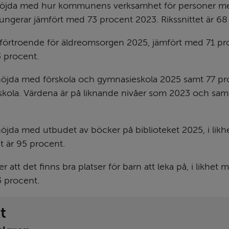
nöjda med hur kommunens verksamhet för personer me
ungerar jämfört med 73 procent 2023. Rikssnittet är 68
 förtroende för äldreomsorgen 2025, jämfört med 71 pro
3 procent.
nöjda med förskola och gymnasieskola 2025 samt 77 pr
kola. Värdena är på liknande nivåer som 2023 och samtl
öjda med utbudet av böcker på biblioteket 2025, i likh
et är 95 procent.
 att det finns bra platser för barn att leka på, i likhet 
3 procent.
t