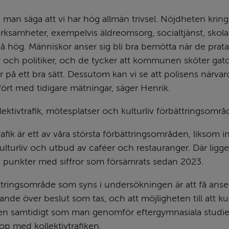
 man säga att vi har hög allmän trivsel. Nöjdheten kring 
samheter, exempelvis äldreomsorg, socialtjänst, skola
så hög. Människor anser sig bli bra bemötta när de prata
 och politiker, och de tycker att kommunen sköter gator
r på ett bra sätt. Dessutom kan vi se att polisens närvar
ört med tidigare mätningar, säger Henrik.
lektivtrafik, mötesplatser och kulturliv förbättringsområ
rafik är ett av våra största förbättringsområden, liksom i
ulturliv och utbud av caféer och restauranger. Där ligger
era punkter med siffror som försämrats sedan 2023.
ttringsområde som syns i undersökningen är att få anser
tande över beslut som tas, och att möjligheten till att k
n samtidigt som man genomför eftergymnasiala studier ä
hop med kollektivtrafiken.