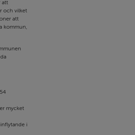
att 
 och vilket 
ner att 
da kommun, 
kommunen 
da 
54 
er mycket 
nflytande i 