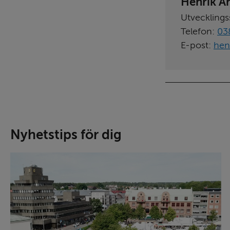
Henrik A
Utvecklings
Telefon:
03
E-post:
hen
Nyhetstips för dig