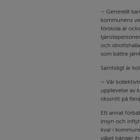
– Generellt kan
kommunens verk
förskola är ock
tjänstepersoner
och idrottshalla
som bättre jämf
Samtidigt är kol
– Vår kollektivt
upplevelse av k
rikssnitt på fl
Ett annat förbä
insyn och infly
kvar i kommune
vilket hänger i