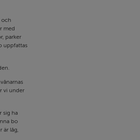
 och 
r med 
, parker 
o uppfattas 
den.
nvånarnas 
 vi under 
 sig ha 
unna bo 
r låg, 