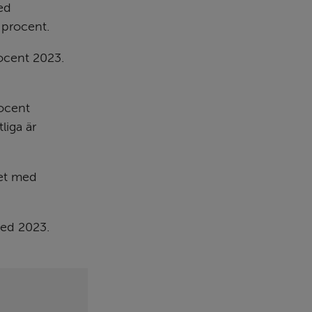
d 
 procent.
cent 2023. 
ocent 
iga är 
et med 
med 2023. 