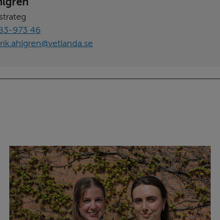
hlgren
strateg
83-973 46
rik.ahlgren@vetlanda.se