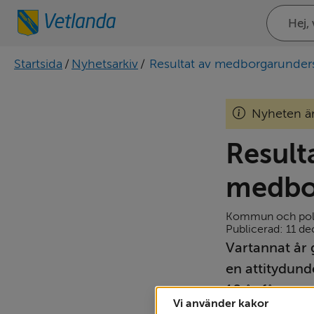
Sök
på
webbplat
Startsida
/
Nyhetsarkiv
/
Resultat av medborgarunde
Nyheten ä
Resulta
medbo
Kommun och poli
Publicerad: 
11 d
Vartannat år
en attitydun
18 år får sva
Vi använder kakor
procent posit