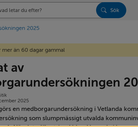
Sök
sen
rsökningen 2025
r mer än 60 dagar gammal
t av 
rgarundersökningen 2
tik
ecember 2025
 görs en medborgarundersökning i Vetlanda komm
dersökning som slumpmässigt utvalda kommuninv
ra på. När det gäller trivsel bland boende i kommu
iva. Bland förbättringsområden finns kollektivtraf