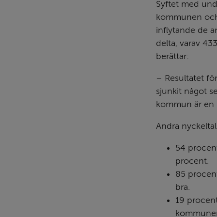
Syftet med unde
kommunen och re
inflytande de a
delta, varav 43
berättar:
– Resultatet fö
sjunkit något s
kommun är en br
Andra nyckeltal
54 procent
procent.
85 procent
bra.
19 procent 
kommunens