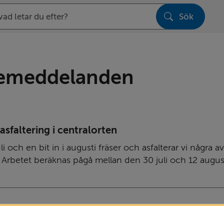
Sök
sen
cemeddelanden
asfaltering i centralorten
uli och en bit in i augusti fräser och asfalterar vi några 
. Arbetet beräknas pågå mellan den 30 juli och 12 august
rn i Hårdasjö