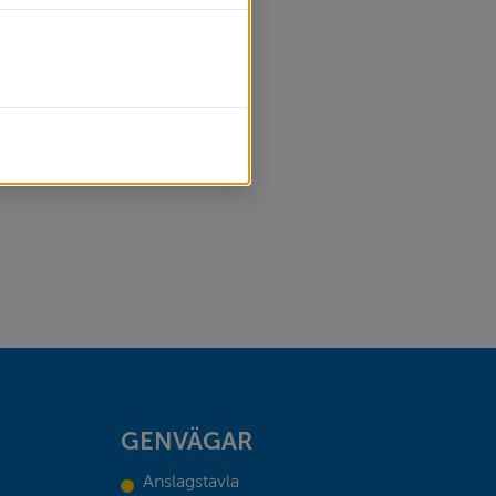
bro.
GENVÄGAR
Anslagstavla