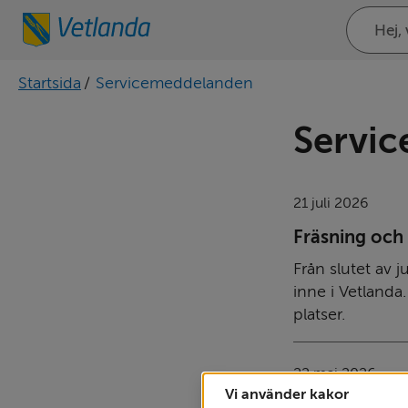
Sök
på
webbplat
Startsida
/
Servicemeddelanden
Servi
21 juli 2026
Fräsning och 
Från slutet av j
inne i Vetlanda
platser.
22 maj 2026
Vi använder kakor
Inget hoppto