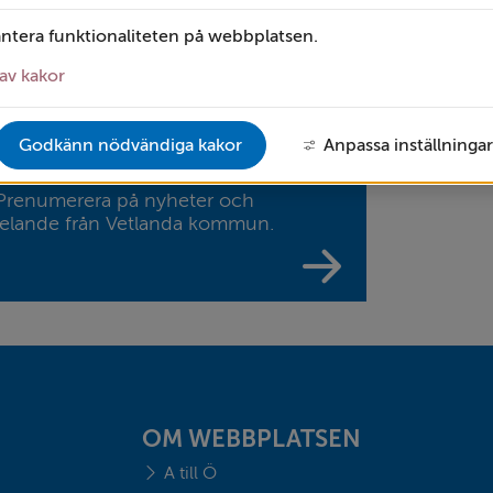
antera funktionaliteten på webbplatsen.
 finns det tillsvidare inget hopptorn i Hårdasjö i Lands
ör låg.
av kakor
Godkänn nödvändiga kakor
Anpassa inställningar
era på vetlanda.se
 Prenumerera på nyheter och
elande från Vetlanda kommun.
OM WEBBPLATSEN
A till Ö