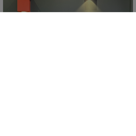
Nu invigs Vetlanda bibliotek
Efter månader av renovering är det äntligen
dags. Den 13 juni slår Vetlanda bibliotek upp
dörrarna till...