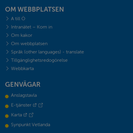
OM WEBBPLATSEN
A till Ö
Intranätet – Kom in
Om kakor
Om webbplatsen
Språk (other languages) - translate
Tillgänglighetsredogörelse
Webbkarta
GENVÄGAR
Anslagstavla
Länk till annan webbplats.
E-tjänster
Länk till annan webbplats.
Karta
Synpunkt Vetlanda