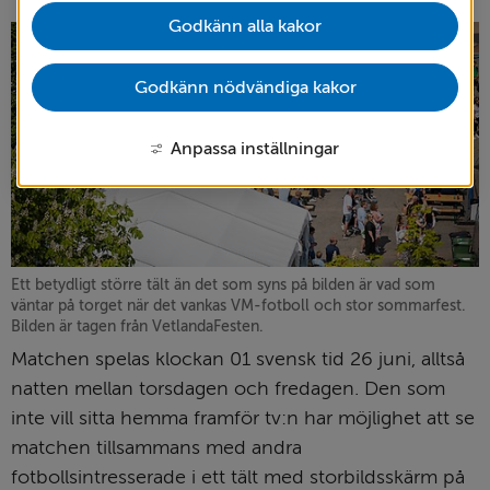
Godkänn alla kakor
Godkänn nödvändiga kakor
Anpassa inställningar
Ett betydligt större tält än det som syns på bilden är vad som
väntar på torget när det vankas VM-fotboll och stor sommarfest.
Bilden är tagen från VetlandaFesten.
Matchen spelas klockan 01 svensk tid 26 juni, alltså 
natten mellan torsdagen och fredagen. Den som 
inte vill sitta hemma framför tv:n har möjlighet att se 
matchen tillsammans med andra 
fotbollsintresserade i ett tält med storbildsskärm på 