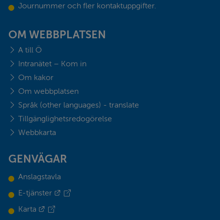
Journummer och fler kontaktuppgifter.
OM WEBBPLATSEN
A till Ö
Intranätet – Kom in
Om kakor
Om webbplatsen
Språk (other languages) - translate
Tillgänglighetsredogörelse
Webbkarta
GENVÄGAR
Anslagstavla
Länk till annan webbplats.
E-tjänster
Länk till annan webbplats.
Karta