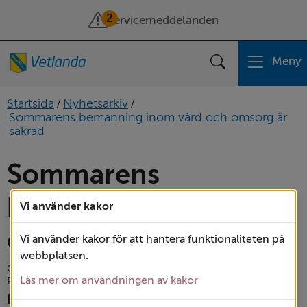
2
Servicemeddelanden
Meny
Sök
Startsida
/
Nyhetsarkiv
/
Sommarens bemanning inom vård och omsorg är
säkrad
Sommarens 
bemanning inom vård 
Vi använder kakor
och omsorg är säkrad
Vi använder kakor för att hantera funktionaliteten på
webbplatsen.
Omsorg och stöd
Läs mer om användningen av kakor
Publicerad: 
17 juni 2026
Nu löser vi sommarens bemanning inom vård 