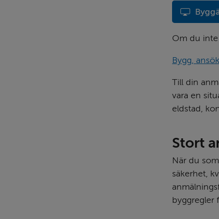
Byggä
Om du inte h
Bygg, ansö
Till din an
vara en situ
eldstad, kon
Stort 
När du som b
säkerhet, kv
anmälningsfr
byggregler f