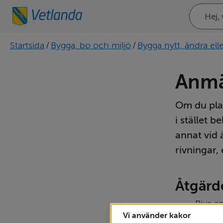
Sök
på
webbplat
Startsida
/
Bygga, bo och miljö
/
Bygga nytt, ändra elle
Anmä
Om du plan
i stället 
annat vid 
rivningar,
Åtgärd
Riva e
Vi använder kakor
byggna