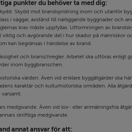
tiga punkter du behöver ta med dig:
kydd. Skydd mot brandspridning inom och utanför bygg
ass i väggar, avstånd till närliggande byggnader och ann
glernas krav måste uppfyllas. Utformningen av brandsky
 viktig och avgörande del i hur skador på människor oc
m kan begränsas i händelse av brand.
ssighet och branschregler. Arbetet ska utföras enligt gä
rder inom byggbranschen.
istoriska värden. Även vid enklare byggåtgärder ska hänsy
dens karaktär och kulturhistoriska områden. Alla åtgärde
s varsamt.
rs medgivande. Även vid lov- eller anmälningsfria åtgärd
annars skriftliga medgivande.
and annat ansvar för att: