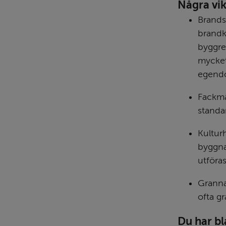
Några vik
Brands
brandkl
byggre
mycket
egendo
Fackmä
standa
Kulturh
byggna
utföra
Granna
ofta gr
Du har bl