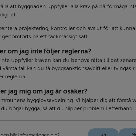
älla att byggnaden uppfyller alla krav på bärförmåga, st
dighet.
tera projektering, kontroller och avslut för att kunna v
t genomförts på ett fackmässigt sätt.
r om jag inte följer reglerna?
nte uppfyller kraven kan du behöva rätta till det senare
 värsta fall kan du få byggsanktionsavgift eller tvingas r
er reglerna.
er jag mig om jag är osäker?
mmunens bygglovsavdelning. Vi hjälper dig att förstå v
 du börjar bygga, så att du slipper problem i efterhand.
Ja
N
 den här informationen dig?