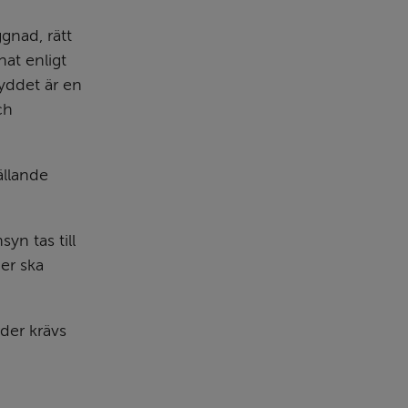
nad, rätt 
at enligt 
ddet är en 
h 
llande 
n tas till 
r ska 
er krävs 