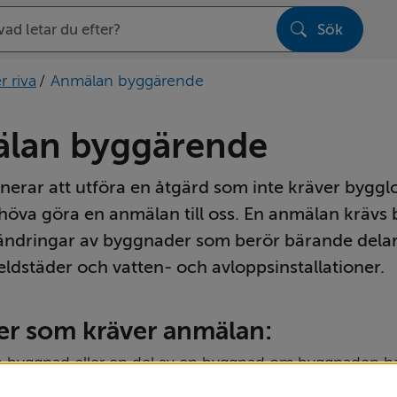
Sök
sen
r riva
/
Anmälan byggärende
lan byggärende
erar att utföra en åtgärd som inte kräver bygglo
behöva göra en anmälan till oss. En anmälan krävs 
ändringar av byggnader som berör bärande delar,
 eldstäder och vatten- och avloppsinstallationer.
er som kräver anmälan:
n byggnad eller en del av en byggnad om byggnaden ha
dsarea som är större än 50 kvadratmeter. Det gäller äve