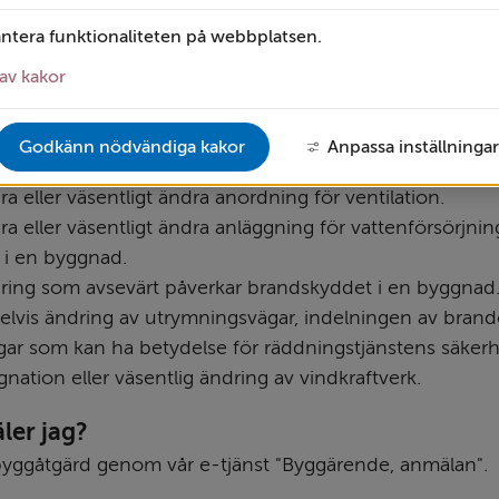
ibyggnader utanför detaljplanelagt område.
antera funktionaliteten på webbplatsen.
en byggnadskonstruktion så att bärande delar berörs.
era eller väsentligt ändra braskamin, eldstad, braskassett,
av kakor
värmepanna. Läs mer om uppvärmning här: 
Energi och 
Länk till annan webbplats.
rmning | Vetlanda kommun
Godkänn nödvändiga kakor
Anpassa inställningar
era eller väsentligt ändra hiss.
era eller väsentligt ändra anordning för ventilation.
era eller väsentligt ändra anläggning för vattenförsörjning 
 i en byggnad.
ring som avsevärt påverkar brandskyddet i en byggnad.
lvis ändring av utrymningsvägar, indelningen av brandcel
gar som kan ha betydelse för räddningstjänstens säkerh
nation eller väsentlig ändring av vindkraftverk.
ler jag?
yggåtgärd genom vår e-tjänst "Byggärende, anmälan".