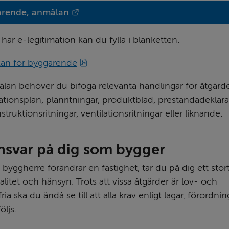
Länk till annan webbplats.
rende, anmälan
ar e-legitimation kan du fylla i blanketten.
pdf, 335 kB.
kan för byggärende
mälan behöver du bifoga relevanta handlingar för åtgärde
ationsplan, planritningar, produktblad, prestandadeklarat
struktionsritningar, ventilationsritningar eller liknande.
ansvar på dig som bygger
yggherre förändrar en fastighet, tar du på dig ett stort
alitet och hänsyn. Trots att vissa åtgärder är lov- och 
ia ska du ändå se till att alla krav enligt lagar, förordnin
öljs.