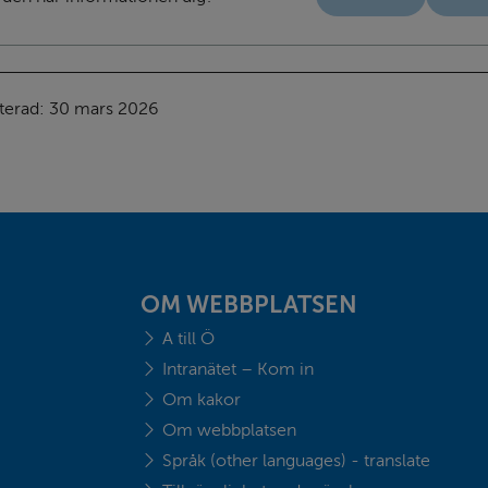
terad: 
30 mars 2026
OM WEBBPLATSEN
A till Ö
Intranätet – Kom in
Om kakor
Om webbplatsen
Språk (other languages) - translate