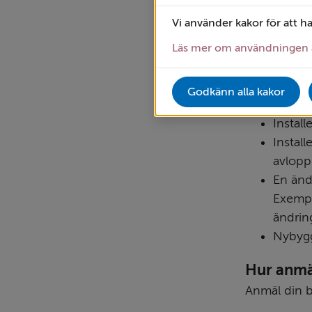
ekonom
Vi använder kakor för att h
Ändra 
Install
Läs mer om användningen 
eller 
uppvä
Godkänn alla kakor
Install
Install
Install
avlopp
En änd
Exempe
ändrin
Nybygg
Hur anmä
Anmäl din b