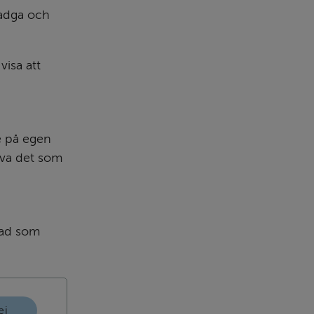
adga och 
isa att 
 på egen 
iva det som 
ad som 
ej