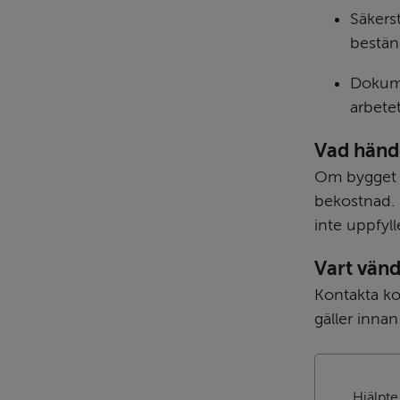
Säkerst
bestän
Dokumen
arbete
Vad hände
Om bygget i
bekostnad. I
inte uppfyll
Vart vänd
Kontakta ko
gäller innan
Hjälpte