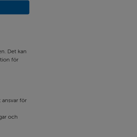
n. Det kan 
ion för 
 ansvar för 
gar och 