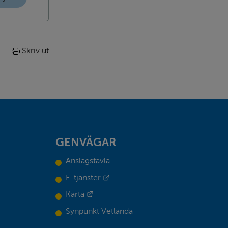
Skriv ut
GENVÄGAR
Anslagstavla
Länk till annan webbplats.
E-tjänster
Länk till annan webbplats.
Karta
Synpunkt Vetlanda