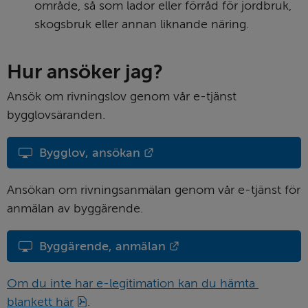
område, så som lador eller förråd för jordbruk, 
skogsbruk eller annan liknande näring.
Hur ansöker jag?
Ansök om rivningslov genom vår e-tjänst 
bygglovsäranden.
Länk till annan webbplats.
Bygglov, ansökan
Ansökan om rivningsanmälan genom vår e-tjänst för 
anmälan av byggärende.
Länk till annan webbpl
Byggärende, anmälan
Om du inte har e-legitimation kan du hämta 
pdf, 335 kB.
blankett här
.