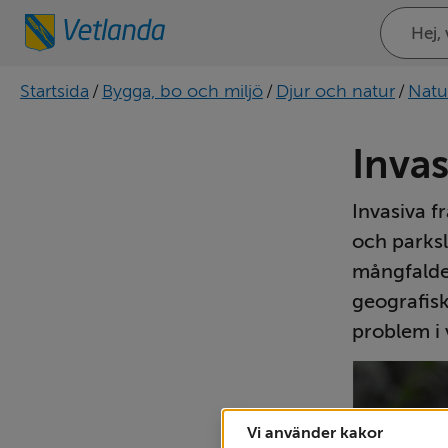
Sök
på
webbplat
Startsida
/
Bygga, bo och miljö
/
Djur och natur
/
Natu
Invas
Invasiva f
och parksl
mångfalden
geografisk
problem i 
Vi använder kakor