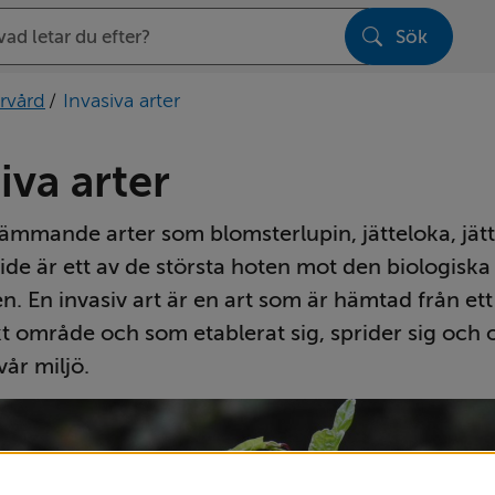
Sök
sen
rvård
/
Invasiva arter
iva arter
rämmande arter som blomsterlupin, jätteloka, jät
ide är ett av de största hoten mot den biologiska 
. En invasiv art är en art som är hämtad från ett
t område och som etablerat sig, sprider sig och o
vår miljö.