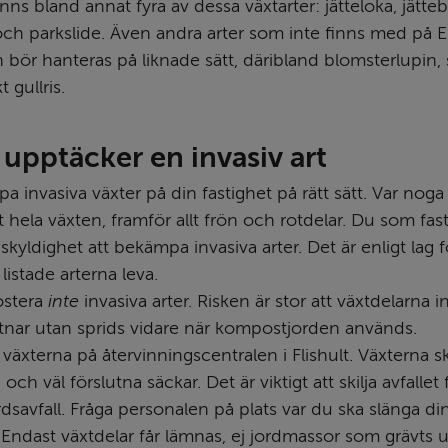
inns bland annat fyra av dessa växtarter: jätteloka, jätteb
ch parkslide. Även andra arter som inte finns med på EU:
 bör hanteras på liknade sätt, däribland blomsterlupin, 
 gullris.
upptäcker en invasiv art
 invasiva växter på din fastighet på rätt sätt. Var noga 
t hela växten, framför allt frön och rotdelar. Du som fas
skyldighet att bekämpa invasiva arter. Det är enligt lag f
 listade arterna leva.
stera 
inte
 invasiva arter. Risken är stor att växtdelarna in
tnar utan sprids vidare när kompostjorden används.
äxterna på återvinningscentralen i Flishult. Växterna ska
och väl förslutna säckar. Det är viktigt att skilja avfallet f
dsavfall. Fråga personalen på plats var du ska slänga din
. Endast växtdelar får lämnas, ej jordmassor som grävts 