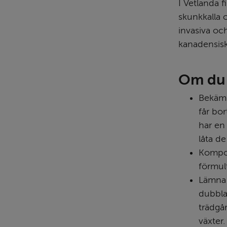
I Vetlanda f
skunkkalla o
invasiva och
kanadensiskt
Om du 
Bekämpa
får bor
har en 
låta de
Kompo
förmul
Lämna v
dubbla 
trädgår
växter