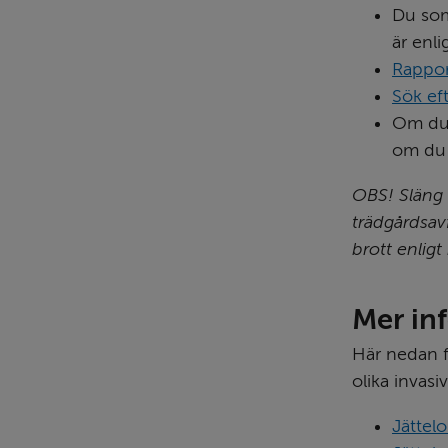
Du som
är enli
Rappor
Sök ef
Om du 
om du
OBS! Släng 
trädgårdsavf
brott enligt
Mer in
Här nedan fö
olika invasiv
Jättel