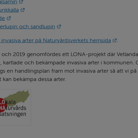
Länk till annan webbplats.
alsamin
Länk till annan webbplats.
unkkalla
Länk till annan webbplats.
de
Länk till annan webbplats.
erlupin och sandlupin
Länk til
invasiva arter på Naturvårdsverkets hemsida
.
 och 2019 genomfördes ett LONA-projekt där Vetland
, kartlade och bekämpade invasiva arter i kommunen.
gs en handlingsplan fram mot invasiva arter så att vi på 
tt kan bekämpa dessa arter.