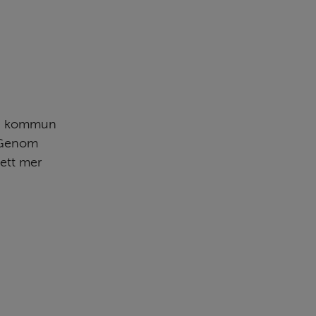
l annan webbplats.
a kommun 
 Genom 
ett mer 