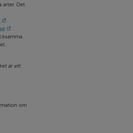
arter. Det 
Länk till annan webbplats.
n
.
Länk till annan webbplats.
.se
.
acksamma 
et.
t är ett 
ormation om 