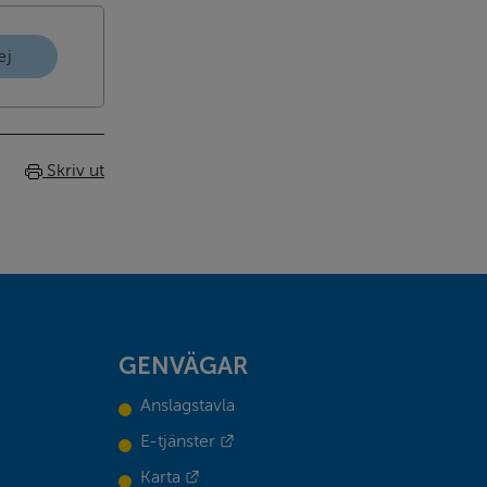
ej
Skriv ut
GENVÄGAR
Anslagstavla
Länk till annan webbplats.
E-tjänster
Länk till annan webbplats.
Karta