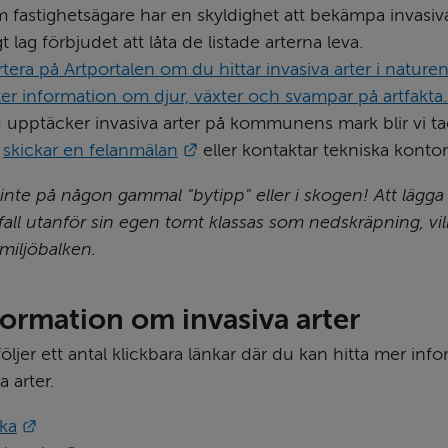
 fastighetsägare har en skyldighet att bekämpa invasiva 
gt lag förbjudet att låta de listade arterna leva.
tera på Artportalen om du hittar invasiva arter i nature
ter information om djur, växter och svampar på artfakta
upptäcker invasiva arter på kommunens mark blir vi t
Länk till annan webbplats.
 
skickar en felanmälan
 eller kontaktar tekniska kontor
inte på någon gammal "bytipp" eller i skogen! Att lägga 
all utanför sin egen tomt klassas som nedskräpning, vilke
 miljöbalken.
formation om invasiva arter
ljer ett antal klickbara länkar där du kan hitta mer inf
a arter.
Länk till annan webbplats.
oka