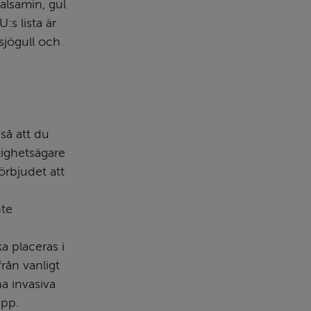
alsamin, gul 
s lista är 
sjögull och 
så att du 
tighetsägare 
örbjudet att 
te 
 placeras i 
rån vanligt 
a invasiva 
upp.