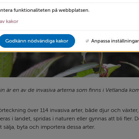
antera funktionaliteten på webbplatsen.
av kakor
Godkänn nödvändiga kakor
Anpassa inställningar
in är en av de invasiva arterna som finns i Vetlanda k
rteckning över 114 invasiva arter, både djur och växter, v
eras i landet, spridas i naturen eller gynnas att bli fler. D
t sälja, byta och importera dessa arter.