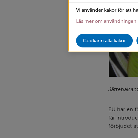
Vi använder kakor för att h
Läs mer om användningen 
Godkänn alla kakor
Jättebalsam
EU har en fö
får introduc
förbjudet at