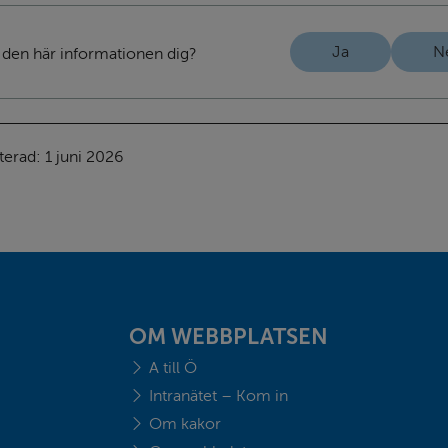
Ja
N
 den här informationen dig?
terad: 
1 juni 2026
OM WEBBPLATSEN
A till Ö
Intranätet – Kom in
Om kakor