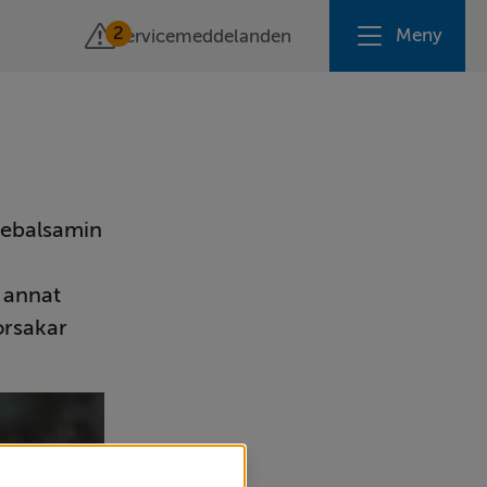
2
Meny
Servicemeddelanden
tebalsamin 
 annat 
rsakar 