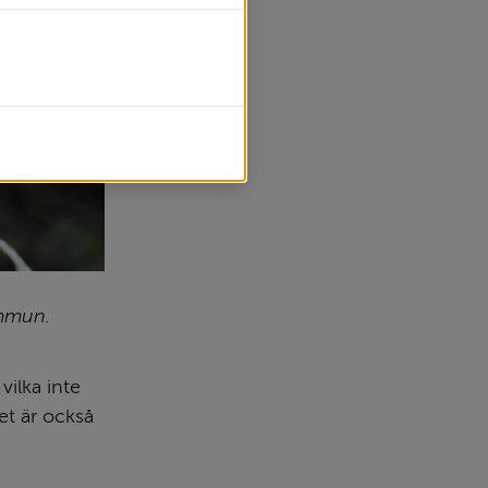
ommun.
ilka inte 
et är också 