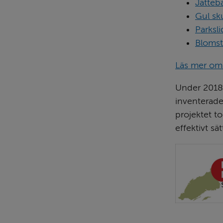
Jätteb
Gul sk
Parksli
Blomst
Läs mer om 
Under 2018
inventerade
projektet to
effektivt sä