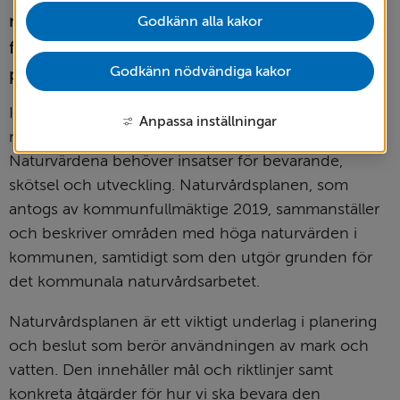
mångfalden och göra naturen mer tillgänglig 
Godkänn alla kakor
för invånare och besökare.Här finns övriga 
Godkänn nödvändiga kakor
planer och strategier för tekniska kontoret.
I Vetlanda kommun finns många värdefulla 
Anpassa inställningar
naturområden med ett rikt växt- och djurliv. 
Naturvärdena behöver insatser för bevarande, 
skötsel och utveckling. Naturvårdsplanen, som 
antogs av kommunfullmäktige 2019, sammanställer 
och beskriver områden med höga naturvärden i 
kommunen, samtidigt som den utgör grunden för 
det kommunala naturvårdsarbetet.
Naturvårdsplanen är ett viktigt underlag i planering 
och beslut som berör användningen av mark och 
vatten. Den innehåller mål och riktlinjer samt 
konkreta åtgärder för hur vi ska bevara den 