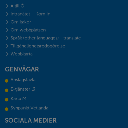
A till Ö
Intranätet – Kom in
Om kakor
Om webbplatsen
Språk (other languages) - translate
Tillgänglighetsredogörelse
Webbkarta
GENVÄGAR
Anslagstavla
Länk till annan webbplats.
E-tjänster
Länk till annan webbplats.
Karta
Synpunkt Vetlanda
SOCIALA MEDIER