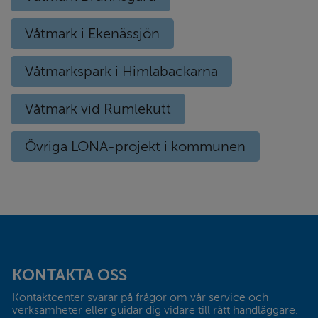
Våtmark i Ekenässjön
Våtmarkspark i Himlabackarna
Våtmark vid Rumlekutt
Övriga LONA-projekt i kommunen
Sidfot
KONTAKTA OSS
Kontaktcenter svarar på frågor om vår service och 
verksamheter eller guidar dig vidare till rätt handläggare. 