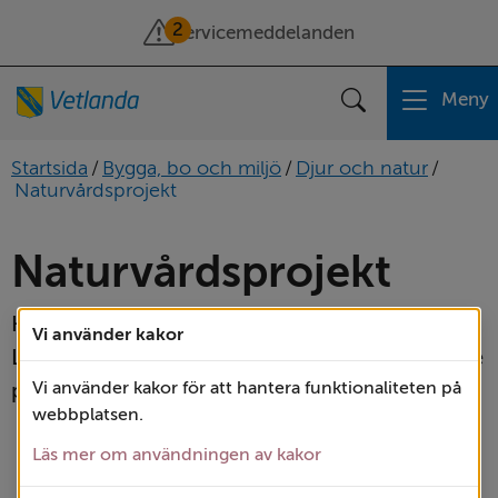
2
Servicemeddelanden
Meny
Sök
Startsida
/
Bygga, bo och miljö
/
Djur och natur
/
Naturvårdsprojekt
Naturvårdsprojekt
Här har vi samlat våra naturvårdsprojekt. 
Vi använder kakor
Listan består av både pågående och avslutade 
projekt.
Vi använder kakor för att hantera funktionaliteten på
webbplatsen.
Läs mer om användningen av kakor
Biotopvård Brostugubäcken