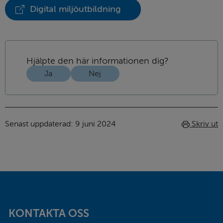
Digital miljöutbildning
(Länk
till
annan
webbplats)
Hjälpte den här informationen dig?
Ja
Nej
Senast uppdaterad: 
9 juni 2024
Skriv ut
Sidfot
KONTAKTA OSS