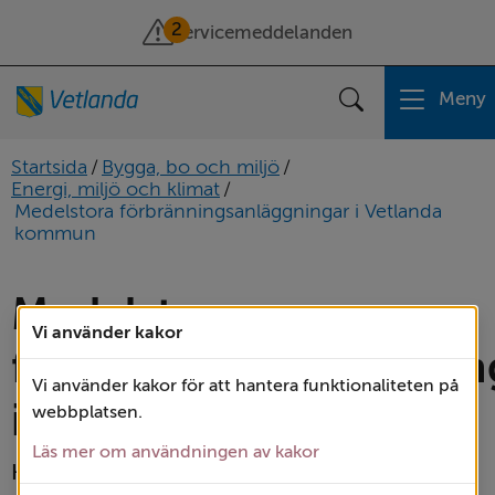
2
Servicemeddelanden
Meny
Sök
Startsida
/
Bygga, bo och miljö
/
Energi, miljö och klimat
/
Medelstora förbränningsanläggningar i Vetlanda
kommun
Medelstora 
Vi använder kakor
förbränningsanläggning
Vi använder kakor för att hantera funktionaliteten på
i Vetlanda kommun
webbplatsen.
Läs mer om användningen av kakor
Här hittar du registrerade medelstora 