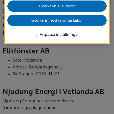
förbränningsanläggningar i kommunen som vi 
Godkänn alla kakor
genom miljö- och byggförvaltningen har 
tillsynsansvar över. I Vetlanda kommun finns 
Godkänn nödvändiga kakor
fyra registrerade medelstora 
förbränningsanläggningar.
Anpassa inställningar
Elitfönster AB
Säte: Vetlanda
Adress: Brogårdsgatan 1
Drifttagen: 2019-11-01
Njudung Energi i Vetlanda AB
Njudung Energi har tre medelstora 
förbränningsanläggningar.