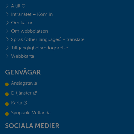
A till Ö
Intranätet – Kom in
Om kakor
Om webbplatsen
Språk (other languages) - translate
Tillgänglighetsredogörelse
Webbkarta
GENVÄGAR
Anslagstavla
Länk till annan webbplats.
E-tjänster
Länk till annan webbplats.
Karta
Synpunkt Vetlanda
SOCIALA MEDIER