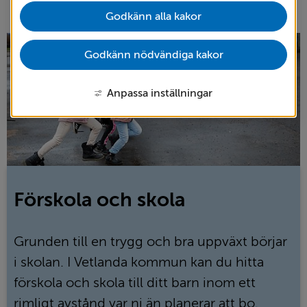
Godkänn alla kakor
Godkänn nödvändiga kakor
Anpassa inställningar
Förskola och skola
Grunden till en trygg och bra uppväxt börjar
i skolan. I Vetlanda kommun kan du hitta
förskola och skola till ditt barn inom ett
rimligt avstånd var ni än planerar att bo.