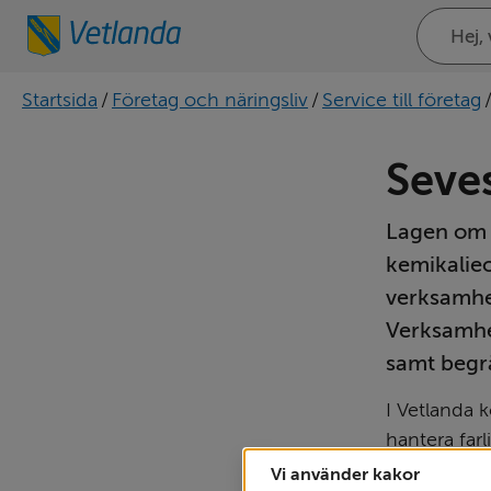
Sök
på
webbplat
Startsida
/
Företag och näringsliv
/
Service till företag
Seve
Lagen om a
kemikalieo
verksamhe
Verksamhet
samt begrä
I Vetlanda 
hantera farl
Vi använder kakor
Länsstyrels