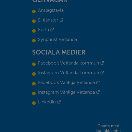
Anslagstavla
Länk till annan webbplats.
E-tjänster
Länk till annan webbplats.
Karta
Synpunkt Vetlanda
SOCIALA MEDIER
Länk till ann
Facebook Vetlanda kommun
Länk till ann
Instagram Vetlanda kommun
Länk till annan
Facebook Vänliga Vetlanda
Länk till annan
Instagram Vänliga Vetlanda
Länk till annan webbplats.
LinkedIn