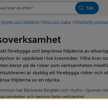
Sök
sen
/
Regler och tillstånd
/
Miljö och natur
/
Miljöfarlig verks
soverksamhet
tt förebygga och begränsa följderna av allvarlig
lyckor är uppdelad i två kravnivåer. Vilka krav som
ten beror på de risker som verksamheten medför
sutövaren är skyldig att förebygga risker och ol
nsa följderna av en olycka.
kommun har Bäckseda Bergtäkt och Hydro i Sjunnen tills
iga kemikalier och bedriva farlig verksamhet.
Länk till annan w
en i Jönköpings län om Sevesolagen