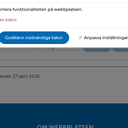
antera funktionaliteten på webbplatsen.
a Bergtäkt
Hydro i Sjunnen
av kakor
Godkänn nödvändiga kakor
Anpassa inställningar
Ja
N
 den här informationen dig?
terad: 
27 april 2026
OM WEBBPLATSEN