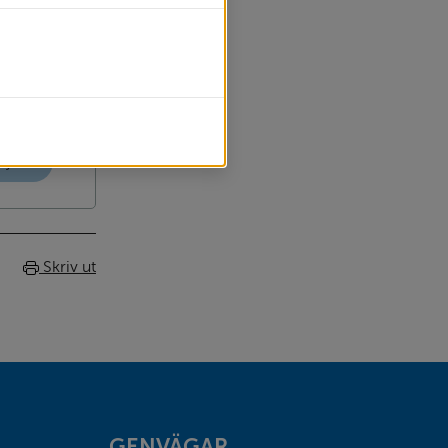
ej
Skriv ut
GENVÄGAR