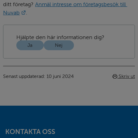
ditt företag? 
Anmäl intresse om företagsbesök till 
Länk till annan webbplats.
Nuvab
.
Hjälpte den här informationen dig?
Ja
Nej
Senast uppdaterad: 
10 juni 2024
Skriv ut
Sidfot
KONTAKTA OSS