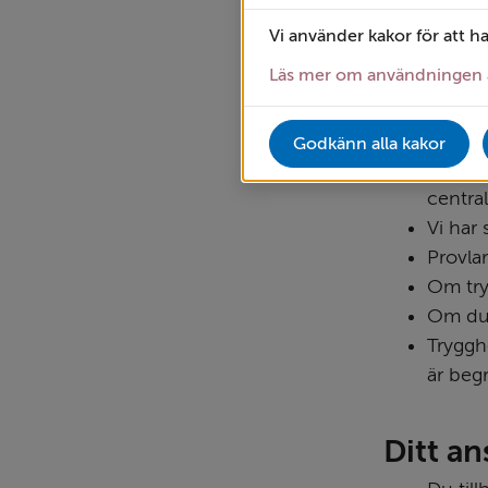
Vi lova
Vi använder kakor för att h
Trygghe
Läs mer om användningen 
Vid in
Person
Vid la
Godkänn alla kakor
larm b
centra
Vi har 
Provla
Om try
Om du 
Tryggh
är beg
Ditt an