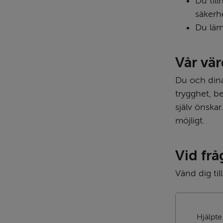
Du till
säkerh
Du läm
Vår vä
Du och dina
trygghet, be
själv önska
möjligt.
Vid frå
Vänd dig ti
Hjälpte