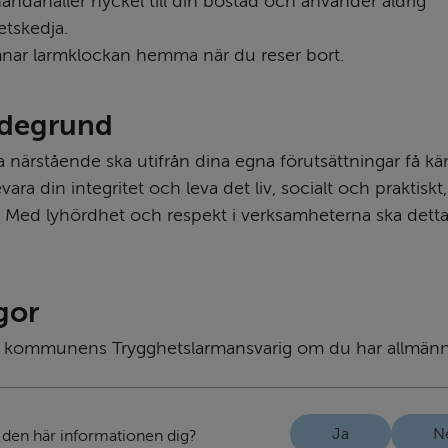
handahåller nyckel till din bostad och använder aldrig 
etskedja.
nar larmklockan hemma när du reser bort.
rdegrund
 närstående ska utifrån dina egna förutsättningar få kä
vara din integritet och leva det liv, socialt och praktiskt
r. Med lyhördhet och respekt i verksamheterna ska detta
gor
ll kommunens Trygghetslarmansvarig om du har allmänna
Ja
N
 den här informationen dig?