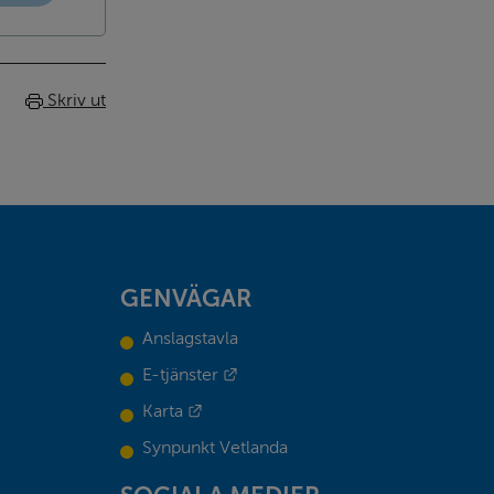
Skriv ut
GENVÄGAR
Anslagstavla
Länk till annan webbplats.
E-tjänster
Länk till annan webbplats.
Karta
Synpunkt Vetlanda