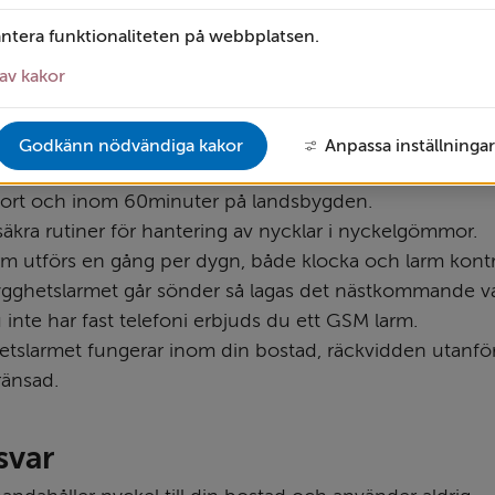
r
antera funktionaliteten på webbplatsen.
tslarmet installeras inom tre dagar efter beställning.
av kakor
stallationen informeras du om hur larmet fungerar.
alen har synlig namnbricka med foto.
rm får du telefonkontakt inom 3 minuter.
Godkänn nödvändiga kakor
Anpassa inställningar
esvaras omgående och åtgärdas inom 30 minuter i Vetl
lort och inom 60minuter på landsbygden.
säkra rutiner för hantering av nycklar i nyckelgömmor.
rm utförs en gång per dygn, både klocka och larm kontr
gghetslarmet går sönder så lagas det nästkommande v
inte har fast telefoni erbjuds du ett GSM larm.
etslarmet fungerar inom din bostad, räckvidden utanfö
ränsad.
svar