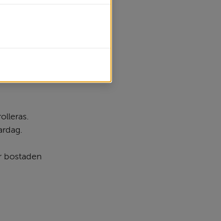
anda 
olleras.
ardag.
r bostaden 