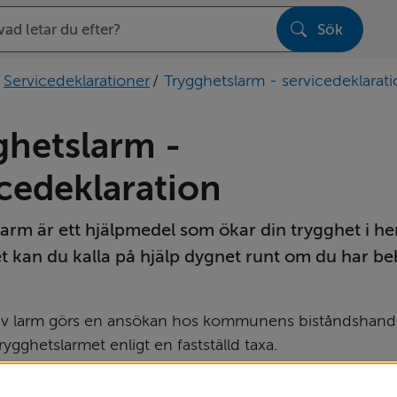
Sök
sen
/
Servicedeklarationer
/
Trygghetslarm - servicedeklarat
hetslarm - 
icedeklaration
arm är ett hjälpmedel som ökar din trygghet i he
 kan du kalla på hjälp dygnet runt om du har beh
v larm görs en ansökan hos kommunens bistånds­handl
trygghetslarmet enligt en fastställd taxa.