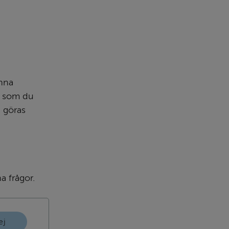
nna 
, som du 
 göras 
 frågor.
ej