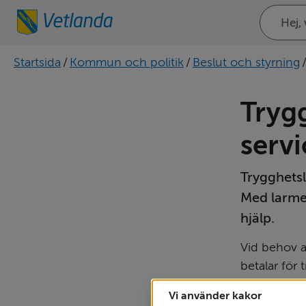
Sök
på
webbplat
Startsida
/
Kommun och politik
/
Beslut och styrning
Trygg
serv
Trygghetsl
Med larmet
hjälp.
Vid behov a
betalar för 
Vi använder kakor