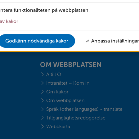
terad: 
20 augusti 2025
antera funktionaliteten på webbplatsen.
av kakor
Godkänn nödvändiga kakor
Anpassa inställningar
OM WEBBPLATSEN
A till Ö
Intranätet – Kom in
Om kakor
Om webbplatsen
Språk (other languages) - translate
Tillgänglighetsredogörelse
Webbkarta