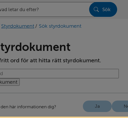
Sök
sen
/
Styrdokument
/
Sök styrdokument
styrdokument
ritt ord för att hitta rätt styrdokument.
lagen presenteras under sökrutan
Ja
N
 den här informationen dig?