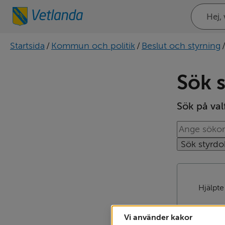
Sök
på
webbplat
Startsida
/
Kommun och politik
/
Beslut och styrning
Sök 
Sök på valf
Sök. Sökförs
Hjälpte
Vi använder kakor