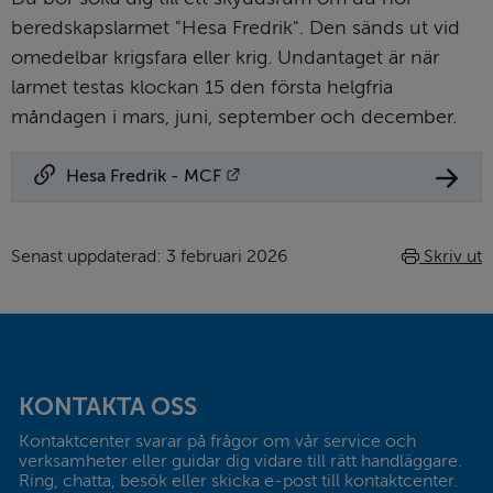
beredskapslarmet "Hesa Fredrik". Den sänds ut vid 
omedelbar krigsfara eller krig. Undantaget är när 
larmet testas klockan 15 den första helgfria 
måndagen i mars, juni, september och december.
Länk till annan webbplats.
Hesa Fredrik - MCF
Senast uppdaterad: 
3 februari 2026
Skriv ut
Sidfot
KONTAKTA OSS
Kontaktcenter svarar på frågor om vår service och 
verksamheter eller guidar dig vidare till rätt handläggare. 
Ring, chatta, besök eller skicka e-post till kontaktcenter.