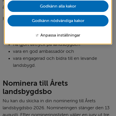
Godkänn alla kakor
årligen.
Personen som tar emot utmärkelsen ska
Godkänn nödvändiga kakor
bo och verka på landsbygden
Anpassa inställningar
vara en inspiration för andra
ha gjort avtryck på landsbygden
vara en god ambassadör och
vara engagerad och bidra till en levande 
landsbygd.
Nominera till Årets 
landsbygdsbo
Nu kan du skicka in din nominering till Årets 
landsbygdsbo 2026. Nomineringen stänger den 13 
augusti. Efter nomineringstiden väljer en jury ut tre 