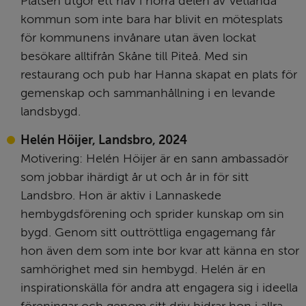
Platsen utgör ett nav i norra delen av Vetlanda 
kommun som inte bara har blivit en mötesplats 
för kommunens invånare utan även lockat 
besökare alltifrån Skåne till Piteå. Med sin 
restaurang och pub har Hanna skapat en plats för 
gemenskap och sammanhållning i en levande 
landsbygd.
Helén Höijer, Landsbro, 2024
Motivering: Helén Höijer är en sann ambassadör 
som jobbar ihärdigt år ut och år in för sitt 
Landsbro. Hon är aktiv i Lannaskede 
hembygdsförening och sprider kunskap om sin 
bygd. Genom sitt outtröttliga engagemang får 
hon även dem som inte bor kvar att känna en stor 
samhörighet med sin hembygd. Helén är en 
inspirationskälla för andra att engagera sig i ideella 
föreningar och genom sitt driv bidrar hon i allra 