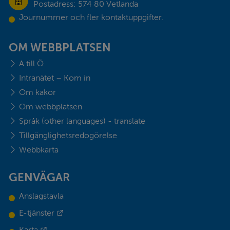
Postadress: 574 80 Vetlanda
Journummer och fler kontaktuppgifter.
OM WEBBPLATSEN
A till Ö
Intranätet – Kom in
Om kakor
Om webbplatsen
Språk (other languages) - translate
Tillgänglighetsredogörelse
Webbkarta
GENVÄGAR
Anslagstavla
Länk till annan webbplats.
E-tjänster
Länk till annan webbplats.