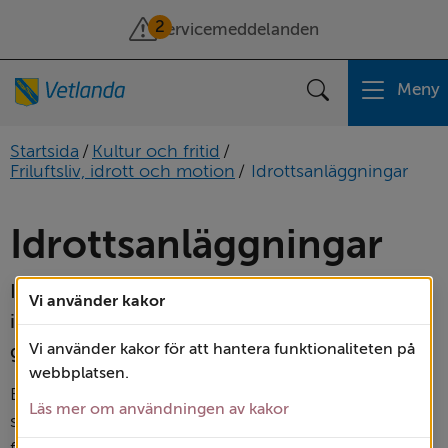
2
Servicemeddelanden
Meny
Sök
Startsida
/
Kultur och fritid
/
Friluftsliv, idrott och motion
/
Idrottsanläggningar
Idrottsanläggningar
I Vetlanda finns ett varierat utbud av 
Vi använder kakor
idrottshallar, gymnastik­salar och ishallar som 
går att boka. Vi har även två simhallar.
Vi använder kakor för att hantera funktionaliteten på
webbplatsen.
Bokning av tider i kommunens idrottsanläggningar 
Läs mer om användningen av kakor
samt vissa gymnastikhallar handläggs av kultur- och 
fritidsförvaltningen.