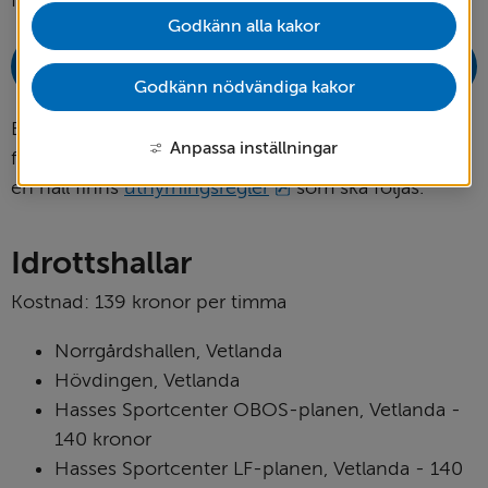
Godkänn alla kakor
Se lediga tider, skicka bokningsförfrågan
(Länk
eller boka själv
Godkänn nödvändiga kakor
till
annan
Bekräftelse får du via e-post senast dagen efter 
webbplats)
Anpassa inställningar
förfrågan eller direkt om du bokar själv. När du hyr 
pdf, 556 kB.
en hall finns 
uthyrningsregler
 som ska följas.
Idrottshallar
Kostnad: 139 kronor per timma
Norrgårdshallen, Vetlanda
Hövdingen, Vetlanda
Hasses Sportcenter OBOS-planen, Vetlanda - 
140 kronor
Hasses Sportcenter LF-planen, Vetlanda - 140 