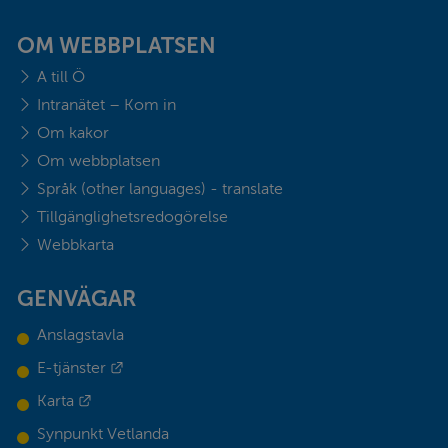
OM WEBBPLATSEN
A till Ö
Intranätet – Kom in
Om kakor
Om webbplatsen
Språk (other languages) - translate
Tillgänglighetsredogörelse
Webbkarta
GENVÄGAR
Anslagstavla
Länk till annan webbplats.
E-tjänster
Länk till annan webbplats.
Karta
Synpunkt Vetlanda