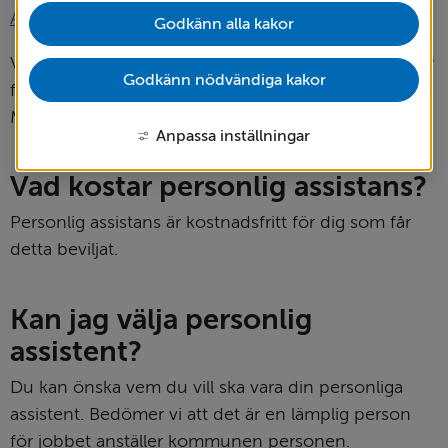
pdf, 207 kB.
Ansök om personlig assistans
Godkänn alla kakor
Vill du ha hjälp att fylla i din ansökan eller om du har 
Godkänn nödvändiga kakor
frågor kontaktar du biståndshandläggarna via 
Myndighetskontoret.
Anpassa inställningar
Vad kostar personlig assistans?
Personlig assistans är kostnadsfritt för dig som får 
detta beviljat.
Kan jag välja personlig 
assistent?
Du kan önska vem du vill ska vara din personliga 
assistent. Bedömer vi att det är en lämplig person 
för jobbet anställer kommunen personen.