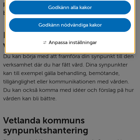
patient och närstående. Dina synpunkter kan 
Godkänn alla kakor
bidra till att vården blir bättre och säkrare.
Godkänn nödvändiga kakor
Prata direkt med oss i 
Anpassa inställningar
verksamheten
Du kan börja med att framföra din synpunkt till den 
verksamhet där du har fått vård. Dina synpunkter 
kan till exempel gälla behandling, bemötande, 
tillgänglighet eller kommunikationen med vården. 
Du kan också komma med idéer och förslag på hur 
vården kan bli bättre.
Vetlanda kommuns 
synpunktshantering