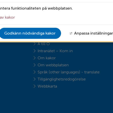
antera funktionaliteten på webbplatsen.
av kakor
Godkänn nödvändiga kakor
Anpassa inställningar
OM WEBBPLATSEN
A till Ö
Intranätet – Kom in
Om kakor
Om webbplatsen
Språk (other languages) - translate
Tillgänglighetsredogörelse
Webbkarta