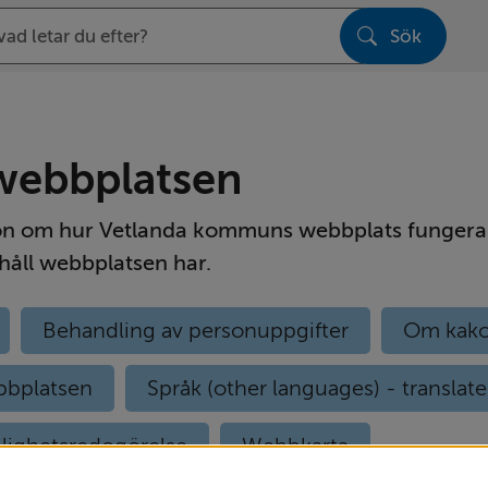
Sök
sen
ebbplatsen
on om hur Vetlanda kommuns webbplats fungerar
ehåll webbplatsen har.
Behandling av personuppgifter
Om kako
bplatsen
Språk (other languages) - translate
glighetsredogörelse
Webbkarta