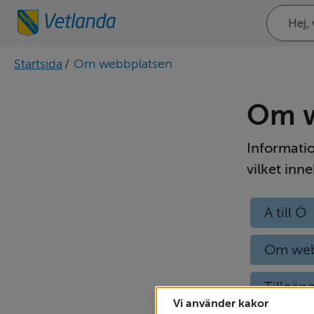
Sök
på
webbplat
Startsida
/
Om webbplatsen
Om w
Informati
vilket inn
A till Ö
Om web
Tillgän
Vi använder kakor