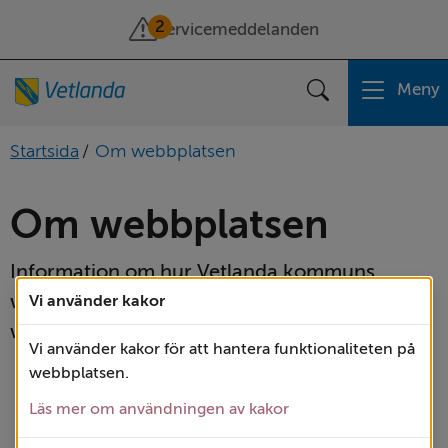
2
Servicemeddelanden
Meny
Sök
Startsida
/
Om webbplatsen
Om webbplatsen
Information om hur Vetlanda kommuns 
webbplats fungerar och vilket innehåll 
Vi använder kakor
webbplatsen har.
Vi använder kakor för att hantera funktionaliteten på
webbplatsen.
A till Ö
Läs mer om användningen av kakor
Behandling av personuppgifter