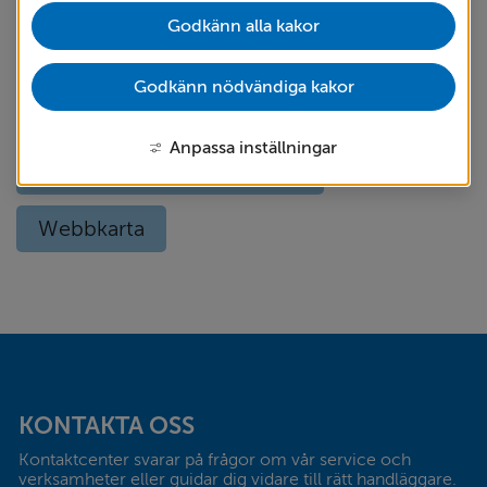
Godkänn alla kakor
Om kakor
Om webbplatsen
Godkänn nödvändiga kakor
Språk (other languages) - translate
Anpassa inställningar
Tillgänglighetsredogörelse
Webbkarta
Sidfot
KONTAKTA OSS
Kontaktcenter svarar på frågor om vår service och 
verksamheter eller guidar dig vidare till rätt handläggare. 