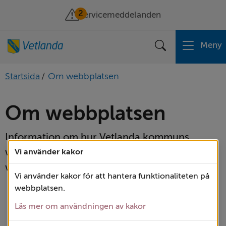
2
Servicemeddelanden
Meny
Sök
Startsida
/
Om webbplatsen
Om webbplatsen
Information om hur Vetlanda kommuns 
webbplats fungerar och vilket innehåll 
Vi använder kakor
webbplatsen har.
Vi använder kakor för att hantera funktionaliteten på
webbplatsen.
A till Ö
Läs mer om användningen av kakor
Behandling av personuppgifter