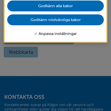
Godkänn alla kakor
Om kakor
Om webbplatsen
Godkänn nödvändiga kakor
Språk (other languages) - translate
Anpassa inställningar
Tillgänglighetsredogörelse
Webbkarta
Sidfot
KONTAKTA OSS
Kontaktcenter svarar på frågor om vår service och 
verksamheter eller guidar dig vidare till rätt handläggare. 