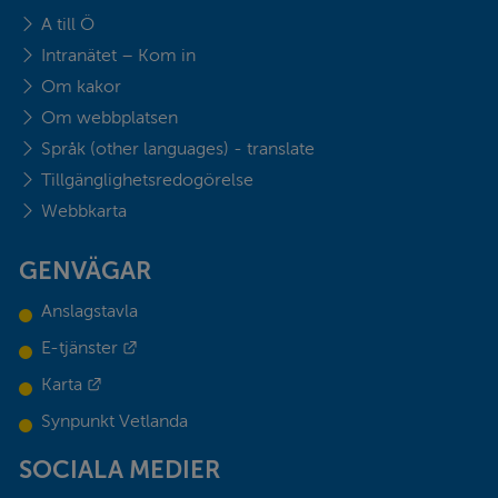
A till Ö
Intranätet – Kom in
Om kakor
Om webbplatsen
Språk (other languages) - translate
Tillgänglighetsredogörelse
Webbkarta
GENVÄGAR
Anslagstavla
Länk till annan webbplats.
E-tjänster
Länk till annan webbplats.
Karta
Synpunkt Vetlanda
SOCIALA MEDIER