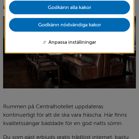
uteserveringen.
Godkänn alla kakor
Godkänn nödvändiga kakor
Anpassa inställningar
Rummen på Centralhotellet uppdateras 
kontinuerligt för att de ska vara fräscha. Här finns 
kvalitetssängar bäddade för en god natts sömn.
Du som gäst erbjuds gratis trådlöst internet, bastu 