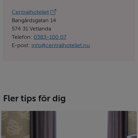
Länk
Centralhotellet
till
Bangårdsgatan 14
aktörens
574 31 Vetlanda
hemsida:
Telefon:
0383‑100 07
E-post:
info@centralhotellet.nu
Fler tips för dig