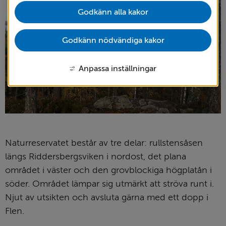
Godkänn alla kakor
Godkänn nödvändiga kakor
Anpassa inställningar
Naturreservatet består av tre delar: rullstensåsen 
längs Riddersbergsviken i nordost, det plana 
området i väster och den grovblockiga högplatån i 
söder. Området lämpar sig utmärkt att ströva runt i. 
Njut av utsikten och avsluta gärna med ett dopp i 
Flen.