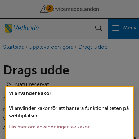
2
Servicemeddelanden
Meny
Sök
Startsida
/
Uppleva och göra
/
Drags udde
Drags udde
Naturreservat
Vi använder kakor
Drags udde är ett naturreservat med en 
rullstensås vid sjön Flen. Här finner du ett 
Vi använder kakor för att hantera funktionaliteten på
webbplatsen.
varierat och kuperat landskap som formades 
av den senaste inlandsisen.
Läs mer om användningen av kakor