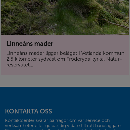
Linneåns mader
Linneåns mader ligger beläget i Vetlanda kommun
2,5 kilometer sydväst om Fröderyds kyrka. Natur­
reservatet...
Sidfot
KONTAKTA OSS
Kontaktcenter svarar på frågor om vår service och 
verksamheter eller guidar dig vidare till rätt handläggare. 