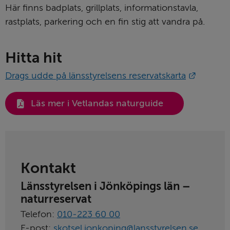
Här finns badplats, grillplats, informationstavla, 
rastplats, parkering och en fin stig att vandra på.
Hitta hit
Länk til
Drags udde på länsstyrelsens reservatskarta
Läs mer i Vetlandas naturguide
Kontakt
Länsstyrelsen i Jönköpings län – 
naturreservat
Telefon: 
010‑223 60 00
E-post: 
skotsel.jonkoping@lansstyrelsen.se