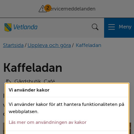
2
Servicemeddelanden
Meny
Sök
Startsida
/
Uppleva och göra
/
Kaffeladan
Kaffeladan
Gårdsbutik, Café
Vi använder kakor
I Kaffeladan möts du av en varm och 
välkomnande atmosfär, där både hantverk 
Vi använder kakor för att hantera funktionaliteten på
webbplatsen.
och gemenskap får blomma.
Läs mer om användningen av kakor