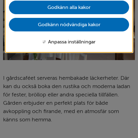
Godkänn alla kakor
Godkänn nödvändiga kakor
Anpassa inställningar
I gårdscaféet serveras hembakade läckerheter. Där 
kan du också boka den rustika och moderna ladan 
för fester, bröllop eller andra speciella tillfällen. 
Gården erbjuder en perfekt plats för både 
avkoppling och firande, med en atmosfär som 
känns som hemma.