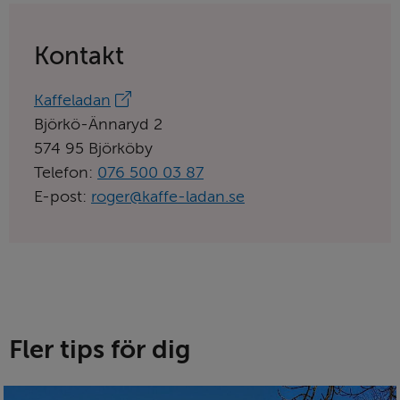
Kontakt
Länk
Kaffeladan
till
Björkö-Ännaryd 2
aktörens
574 95 Björköby
hemsida:
Telefon:
076 500 03 87
E-post:
roger@kaffe-ladan.se
Fler tips för dig