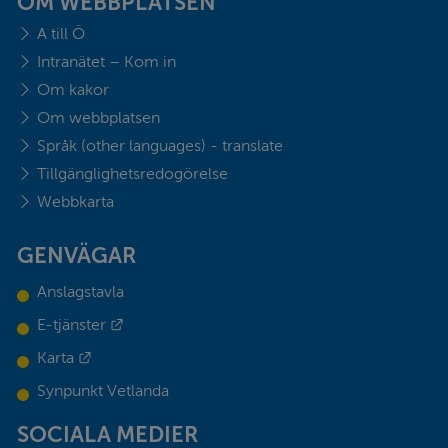
OM WEBBPLATSEN
A till Ö
Intranätet – Kom in
Om kakor
Om webbplatsen
Språk (other languages) - translate
Tillgänglighetsredogörelse
Webbkarta
GENVÄGAR
Anslagstavla
Länk till annan webbplats.
E-tjänster
Länk till annan webbplats.
Karta
Synpunkt Vetlanda
SOCIALA MEDIER